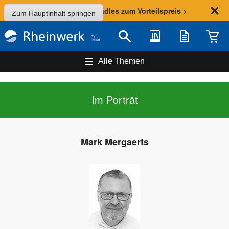
Sommer-Aktion: Bundles zum Vorteilspreis >
Zum Hauptinhalt springen
Bibliothek
Merkliste
Waren
Suche
Alle Themen
Im Porträt
Mark Mergaerts