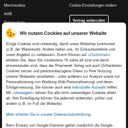
Merchandise
Cookie-Einstellungen ändern
AGB
Vertrag widerrufen
Datenschutz
Wir nutzen Cookies auf unserer Website
Einige Cookies sind notwendig, damit unser Webshop funktioniert
(z.B. der Warenkorb). Andere helfen uns, Ihr Einkaufserlebnis und
Kontakt
unser Angebot zu verbessern. Durch Klicken auf »
«
Zustimmen
Newsletter
Produktfeedback
erklären Sie, dass Sie mindestens 16 Jahre alt sind und damit
einverstanden sind, dass der Rheinwerk Verlag und auch Drittanbieter
Für Unternehmen
Foreign Rights
Cookies setzen und personenbezogene Daten zu Ihrer Nutzung
Presseservice
Ein Buch schreiben
unserer Webseite verarbeiten - unter anderem zur Analyse sowie zur
Personalisierung von Werbung (Ads-Personalisierung) und deren
Dozentenservice
Erfolgsmessung. Sie können auch eine
treffen.
individuelle Auswahl
Mit »
« lehnen Sie alle nicht notwendigen Cookies direkt
Verweigern
ab. Ihre Einwilligung können Sie jederzeit widerrufen, prüfen und
ändern (z.B. im Fuß der Website).
Mehr erfahren Sie in unserer Datenschutzerklärung
.
Kundenservice
Wir sind gerne für Sie da!
Beim Einsatz von Google-Diensten gelten zusätzlich die Google-