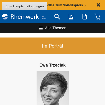
Sommer-Aktion: Bundles zum Vorteilspreis >
Zum Hauptinhalt springen
Bibliothek
Merkliste
Waren
Suche
Alle Themen
Im Porträt
Ewa Trzeciak