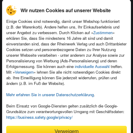
Wir nutzen Cookies auf unserer Website
Einige Cookies sind notwendig, damit unser Webshop funktioniert
(z.B. der Warenkorb). Andere helfen uns, Ihr Einkaufserlebnis und
Kontakt
unser Angebot zu verbessern. Durch Klicken auf »
«
Zustimmen
Newsletter
Produktfeedback
erklären Sie, dass Sie mindestens 16 Jahre alt sind und damit
einverstanden sind, dass der Rheinwerk Verlag und auch Drittanbieter
Für Unternehmen
Foreign Rights
Cookies setzen und personenbezogene Daten zu Ihrer Nutzung
Presseservice
Ein Buch schreiben
unserer Webseite verarbeiten - unter anderem zur Analyse sowie zur
Personalisierung von Werbung (Ads-Personalisierung) und deren
Dozentenservice
Erfolgsmessung. Sie können auch eine
treffen.
individuelle Auswahl
Mit »
« lehnen Sie alle nicht notwendigen Cookies direkt
Verweigern
ab. Ihre Einwilligung können Sie jederzeit widerrufen, prüfen und
ändern (z.B. im Fuß der Website).
Mehr erfahren Sie in unserer Datenschutzerklärung
.
Kundenservice
Wir sind gerne für Sie da!
Beim Einsatz von Google-Diensten gelten zusätzlich die Google-
service@rheinwerk-verlag.de
Grundsätze zum verantwortungsvollen Umgang mit Geschäftsdaten:
https://business.safety.google/privacy/
Bequem zahlen
Verweigern