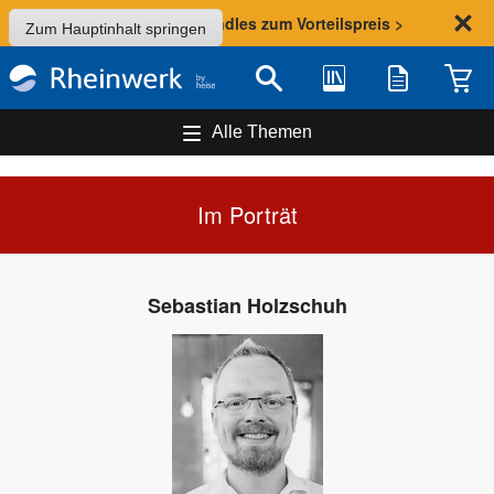
Sommer-Aktion: Bundles zum Vorteilspreis >
Zum Hauptinhalt springen
Bibliothek
Merkliste
Waren
Suche
Alle Themen
Im Porträt
Sebastian Holzschuh