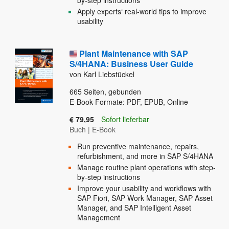
by-step instructions
Apply experts‘ real-world tips to improve
usability
Plant Maintenance with SAP
S/4HANA: Business User Guide
von Karl Liebstückel
665
Seiten, gebunden
E-Book-Formate: PDF, EPUB, Online
€ 79,95
Sofort lieferbar
Buch
|
E-Book
Run preventive maintenance, repairs,
refurbishment, and more in SAP S/4HANA
Manage routine plant operations with step-
by-step instructions
Improve your usability and workflows with
SAP Fiori, SAP Work Manager, SAP Asset
Manager, and SAP Intelligent Asset
Management