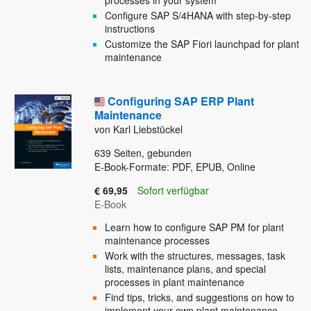
processes in your system
Configure SAP S/4HANA with step-by-step
instructions
Customize the SAP Fiori launchpad for plant
maintenance
Configuring SAP ERP Plant
Maintenance
von Karl Liebstückel
639
Seiten, gebunden
E-Book-Formate: PDF, EPUB, Online
€ 69,95
Sofort verfügbar
E-Book
Learn how to configure SAP PM for plant
maintenance processes
Work with the structures, messages, task
lists, maintenance plans, and special
processes in plant maintenance
Find tips, tricks, and suggestions on how to
implement your own plant maintenance