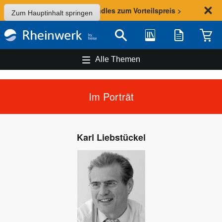
Sommer-Aktion: Bundles zum Vorteilspreis >
Zum Hauptinhalt springen
Bibliothek
Merkliste
Waren
Suche
Alle Themen
Im Porträt
Karl Liebstückel