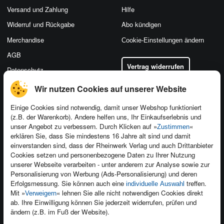
Versand und Zahlung
Hilfe
Widerruf und Rückgabe
Abo kündigen
Merchandise
Cookie-Einstellungen ändern
AGB
Vertrag widerrufen
Datenschutz
Wir nutzen Cookies auf unserer Website
Einige Cookies sind notwendig, damit unser Webshop funktioniert
(z.B. der Warenkorb). Andere helfen uns, Ihr Einkaufserlebnis und
Kontakt
unser Angebot zu verbessern. Durch Klicken auf »
«
Zustimmen
Newsletter
Produktfeedback
erklären Sie, dass Sie mindestens 16 Jahre alt sind und damit
einverstanden sind, dass der Rheinwerk Verlag und auch Drittanbieter
Für Unternehmen
Foreign Rights
Cookies setzen und personenbezogene Daten zu Ihrer Nutzung
Presseservice
Ein Buch schreiben
unserer Webseite verarbeiten - unter anderem zur Analyse sowie zur
Personalisierung von Werbung (Ads-Personalisierung) und deren
Dozentenservice
Erfolgsmessung. Sie können auch eine
treffen.
individuelle Auswahl
Mit »
« lehnen Sie alle nicht notwendigen Cookies direkt
Verweigern
ab. Ihre Einwilligung können Sie jederzeit widerrufen, prüfen und
ändern (z.B. im Fuß der Website).