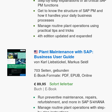
Step-by-step explanations of all critical SAP
PM functions
Get to know the structure of SAP PM and
how it handles your daily business
processes
Manage routine plant operations using
practical tips and tricks
4th edition updated and expanded
Plant Maintenance with SAP:
Business User Guide
von Karl Liebstückel, Markus Seidl
703
Seiten, gebunden
E-Book-Formate: PDF, EPUB, Online
€ 89,95
Sofort lieferbar
Buch
|
E-Book
Run preventive maintenance, repairs,
refurbishment, and more in SAP S/4HANA
Manage routine plant operations with step-