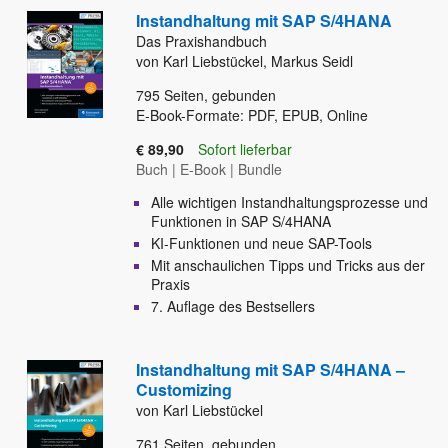
Instandhaltung mit SAP S/4HANA
Das Praxishandbuch
von Karl Liebstückel, Markus Seidl
795
Seiten, gebunden
E-Book-Formate: PDF, EPUB, Online
€ 89,90
Sofort lieferbar
Buch
|
E-Book
|
Bundle
Alle wichtigen Instandhaltungsprozesse und
Funktionen in SAP S/4HANA
KI-Funktionen und neue SAP-Tools
Mit anschaulichen Tipps und Tricks aus der
Praxis
7. Auflage des Bestsellers
Instandhaltung mit SAP S/4HANA –
Customizing
von Karl Liebstückel
761
Seiten, gebunden