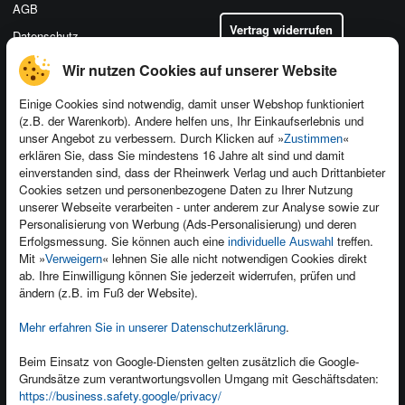
AGB
Vertrag widerrufen
Datenschutz
Wir nutzen Cookies auf unserer Website
Einige Cookies sind notwendig, damit unser Webshop funktioniert
(z.B. der Warenkorb). Andere helfen uns, Ihr Einkaufserlebnis und
Kontakt
unser Angebot zu verbessern. Durch Klicken auf »
«
Zustimmen
Newsletter
Produktfeedback
erklären Sie, dass Sie mindestens 16 Jahre alt sind und damit
einverstanden sind, dass der Rheinwerk Verlag und auch Drittanbieter
Für Unternehmen
Foreign Rights
Cookies setzen und personenbezogene Daten zu Ihrer Nutzung
Presseservice
Ein Buch schreiben
unserer Webseite verarbeiten - unter anderem zur Analyse sowie zur
Personalisierung von Werbung (Ads-Personalisierung) und deren
Dozentenservice
Erfolgsmessung. Sie können auch eine
treffen.
individuelle Auswahl
Mit »
« lehnen Sie alle nicht notwendigen Cookies direkt
Verweigern
ab. Ihre Einwilligung können Sie jederzeit widerrufen, prüfen und
ändern (z.B. im Fuß der Website).
Mehr erfahren Sie in unserer Datenschutzerklärung
.
Kundenservice
Wir sind gerne für Sie da!
Beim Einsatz von Google-Diensten gelten zusätzlich die Google-
service@rheinwerk-verlag.de
Grundsätze zum verantwortungsvollen Umgang mit Geschäftsdaten:
https://business.safety.google/privacy/