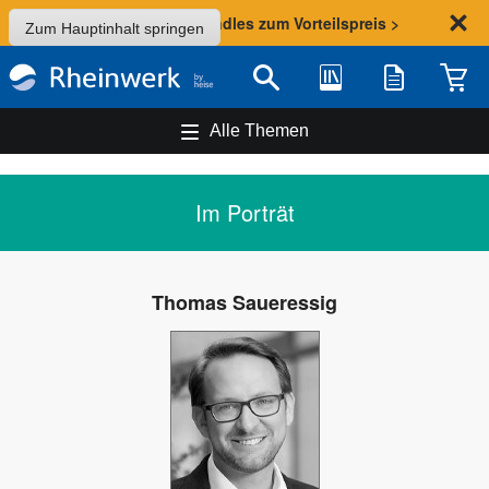
Sommer-Aktion: Bundles zum Vorteilspreis >
Zum Hauptinhalt springen
Bibliothek
Merkliste
Waren
Suche
Alle Themen
Im Porträt
Thomas Saueressig