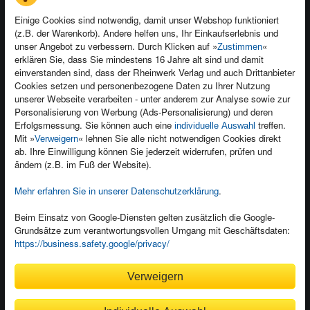
Einige Cookies sind notwendig, damit unser Webshop funktioniert
(z.B. der Warenkorb). Andere helfen uns, Ihr Einkaufserlebnis und
Kontakt
unser Angebot zu verbessern. Durch Klicken auf »
«
Zustimmen
Newsletter
Produktfeedback
erklären Sie, dass Sie mindestens 16 Jahre alt sind und damit
einverstanden sind, dass der Rheinwerk Verlag und auch Drittanbieter
Für Unternehmen
Foreign Rights
Cookies setzen und personenbezogene Daten zu Ihrer Nutzung
Presseservice
Ein Buch schreiben
unserer Webseite verarbeiten - unter anderem zur Analyse sowie zur
Personalisierung von Werbung (Ads-Personalisierung) und deren
Dozentenservice
Erfolgsmessung. Sie können auch eine
treffen.
individuelle Auswahl
Mit »
« lehnen Sie alle nicht notwendigen Cookies direkt
Verweigern
ab. Ihre Einwilligung können Sie jederzeit widerrufen, prüfen und
ändern (z.B. im Fuß der Website).
Mehr erfahren Sie in unserer Datenschutzerklärung
.
Kundenservice
Wir sind gerne für Sie da!
Beim Einsatz von Google-Diensten gelten zusätzlich die Google-
service@rheinwerk-verlag.de
Grundsätze zum verantwortungsvollen Umgang mit Geschäftsdaten:
https://business.safety.google/privacy/
Bequem zahlen
Verweigern