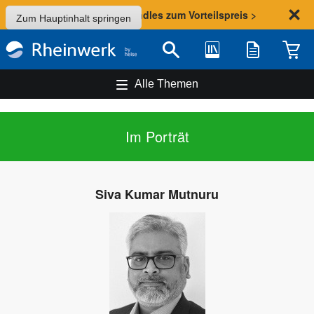
Sommer-Aktion: Bundles zum Vorteilspreis >
Zum Hauptinhalt springen
Bibliothek
Merkliste
Waren
Suche
Alle Themen
Im Porträt
Siva Kumar Mutnuru