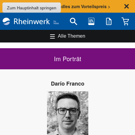
Sommer-Aktion: Bundles zum Vorteilspreis >
Zum Hauptinhalt springen
Bibliothek
Merkliste
Waren
Suche
Alle Themen
Im Porträt
Darío Franco