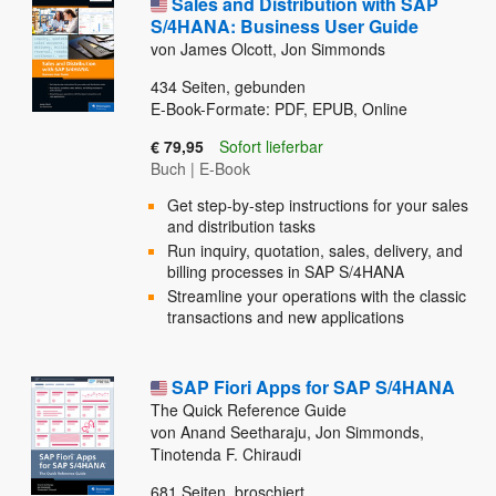
Sales and Distribution with SAP
S/4HANA: Business User Guide
von James Olcott, Jon Simmonds
434
Seiten, gebunden
E-Book-Formate: PDF, EPUB, Online
€ 79,95
Sofort lieferbar
Buch
|
E-Book
Get step-by-step instructions for your sales
and distribution tasks
Run inquiry, quotation, sales, delivery, and
billing processes in SAP S/4HANA
Streamline your operations with the classic
transactions and new applications
SAP Fiori Apps for SAP S/4HANA
The Quick Reference Guide
von Anand Seetharaju, Jon Simmonds,
Tinotenda F. Chiraudi
681
Seiten, broschiert