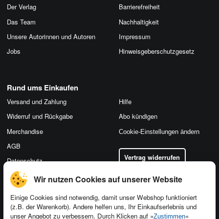
Der Verlag
Barrierefreiheit
Das Team
Nachhaltigkeit
Unsere Autorinnen und Autoren
Impressum
Jobs
Hinweis­geber­schutz­gesetz
Rund ums Einkaufen
Versand und Zahlung
Hilfe
Widerruf und Rückgabe
Abo kündigen
Merchandise
Cookie-Einstellungen ändern
AGB
Vertrag widerrufen
Datenschutz
Wir nutzen Cookies auf unserer Website
Einige Cookies sind notwendig, damit unser Webshop funktioniert
(z.B. der Warenkorb). Andere helfen uns, Ihr Einkaufserlebnis und
Kontakt
unser Angebot zu verbessern. Durch Klicken auf »
«
Zustimmen