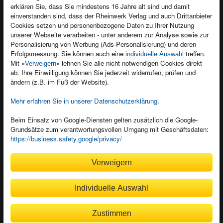
Newsletter
Produktfeedback
erklären Sie, dass Sie mindestens 16 Jahre alt sind und damit
einverstanden sind, dass der Rheinwerk Verlag und auch Drittanbieter
Für Unternehmen
Foreign Rights
Cookies setzen und personenbezogene Daten zu Ihrer Nutzung
Presseservice
Ein Buch schreiben
unserer Webseite verarbeiten - unter anderem zur Analyse sowie zur
Personalisierung von Werbung (Ads-Personalisierung) und deren
Dozentenservice
Erfolgsmessung. Sie können auch eine
treffen.
individuelle Auswahl
Mit »
« lehnen Sie alle nicht notwendigen Cookies direkt
Verweigern
ab. Ihre Einwilligung können Sie jederzeit widerrufen, prüfen und
ändern (z.B. im Fuß der Website).
Mehr erfahren Sie in unserer Datenschutzerklärung
.
Kundenservice
Wir sind gerne für Sie da!
Beim Einsatz von Google-Diensten gelten zusätzlich die Google-
service@rheinwerk-verlag.de
Grundsätze zum verantwortungsvollen Umgang mit Geschäftsdaten:
https://business.safety.google/privacy/
Bequem zahlen
Verweigern
Individuelle Auswahl
Rechnung
Bankeinzug
Zustimmen