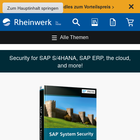
Sommer-Aktion: Bundles zum Vorteilspreis >
Zum Hauptinhalt springen
Bibliothek
Merkliste
Waren
Suche
Alle Themen
Security for SAP S/4HANA, SAP ERP, the cloud,
and more!