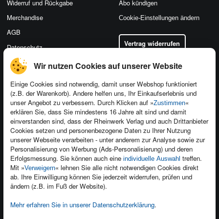
Widerruf und Rückgabe
Abo kündigen
Merchandise
Cookie-Einstellungen ändern
AGB
Vertrag widerrufen
Datenschutz
Wir nutzen Cookies auf unserer Website
Einige Cookies sind notwendig, damit unser Webshop funktioniert
(z.B. der Warenkorb). Andere helfen uns, Ihr Einkaufserlebnis und
Kontakt
unser Angebot zu verbessern. Durch Klicken auf »
«
Zustimmen
Newsletter
Produktfeedback
erklären Sie, dass Sie mindestens 16 Jahre alt sind und damit
einverstanden sind, dass der Rheinwerk Verlag und auch Drittanbieter
Für Unternehmen
Foreign Rights
Cookies setzen und personenbezogene Daten zu Ihrer Nutzung
Presseservice
Ein Buch schreiben
unserer Webseite verarbeiten - unter anderem zur Analyse sowie zur
Personalisierung von Werbung (Ads-Personalisierung) und deren
Dozentenservice
Erfolgsmessung. Sie können auch eine
treffen.
individuelle Auswahl
Mit »
« lehnen Sie alle nicht notwendigen Cookies direkt
Verweigern
ab. Ihre Einwilligung können Sie jederzeit widerrufen, prüfen und
ändern (z.B. im Fuß der Website).
Mehr erfahren Sie in unserer Datenschutzerklärung
.
Kundenservice