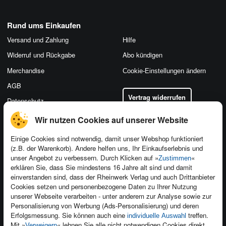
Rund ums Einkaufen
Versand und Zahlung
Hilfe
Widerruf und Rückgabe
Abo kündigen
Merchandise
Cookie-Einstellungen ändern
AGB
Vertrag widerrufen
Datenschutz
Wir nutzen Cookies auf unserer Website
Einige Cookies sind notwendig, damit unser Webshop funktioniert
(z.B. der Warenkorb). Andere helfen uns, Ihr Einkaufserlebnis und
Kontakt
unser Angebot zu verbessern. Durch Klicken auf »
«
Zustimmen
Newsletter
Produktfeedback
erklären Sie, dass Sie mindestens 16 Jahre alt sind und damit
einverstanden sind, dass der Rheinwerk Verlag und auch Drittanbieter
Für Unternehmen
Foreign Rights
Cookies setzen und personenbezogene Daten zu Ihrer Nutzung
Presseservice
Ein Buch schreiben
unserer Webseite verarbeiten - unter anderem zur Analyse sowie zur
Personalisierung von Werbung (Ads-Personalisierung) und deren
Dozentenservice
Erfolgsmessung. Sie können auch eine
treffen.
individuelle Auswahl
Mit »
« lehnen Sie alle nicht notwendigen Cookies direkt
Verweigern