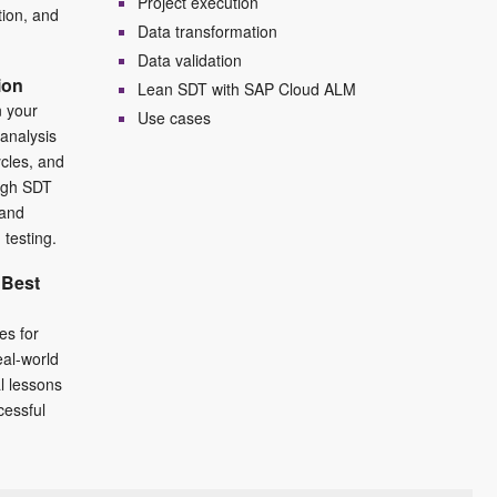
Project execution
tion, and
Data transformation
Data validation
ion
Lean SDT with SAP Cloud ALM
n your
Use cases
analysis
ycles, and
ugh SDT
 and
 testing.
 Best
es for
eal-world
l lessons
cessful