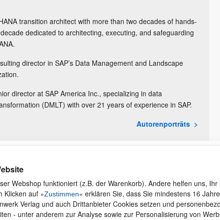
ANA transition architect with more than two decades of hands-
decade dedicated to architecting, executing, and safeguarding
HANA.
nsulting director in SAP’s Data Management and Landscape
ation.
ior director at SAP America Inc., specializing in data
sformation (DMLT) with over 21 years of experience in SAP.
Autorenporträts
Kontakt
Rund ums Einkaufen
Ku
ebsite
Wi
Newsletter
Versand und Zahlung
ser Webshop funktioniert (z.B. der Warenkorb). Andere helfen uns, Ihr 
se
 Klicken auf »
« erklären Sie, dass Sie mindestens 16 Jahre 
Für Unternehmen
Widerruf und Rückgabe
Zustimmen
inwerk Verlag und auch Drittanbieter Cookies setzen und personenbe
Presseservice
Merchandise
iten - unter anderem zur Analyse sowie zur Personalisierung von Wer
Dozentenservice
AGB