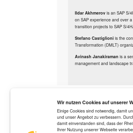
Ildar Akhmerov
is an SAP S/4H
on SAP experience and over a 
transition projects to SAP S/4
Stefano Castiglioni
is the co
Transformation (DMLT) organiz
Avinash Janakiraman
is a sen
management and landscape tran
Über uns
Wir nutzen Cookies auf unserer W
Der Verlag
Einige Cookies sind notwendig, damit un
und unser Angebot zu verbessern. Durch
Das Team
damit einverstanden sind, dass der Rhe
Unsere Autorinnen und Autoren
Ihrer Nutzung unserer Webseite verarbe
Jobs