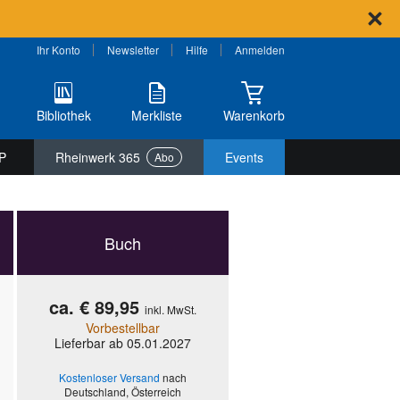
Ihr Konto
Newsletter
Hilfe
Anmelden
Bibliothek
Merkliste
Warenkorb
P
Rheinwerk 365
Events
Abo
Buch
ca. € 89,95
inkl. MwSt.
Vorbestellbar
Lieferbar ab 05.01.2027
Kostenloser Versand
nach
Deutschland, Österreich