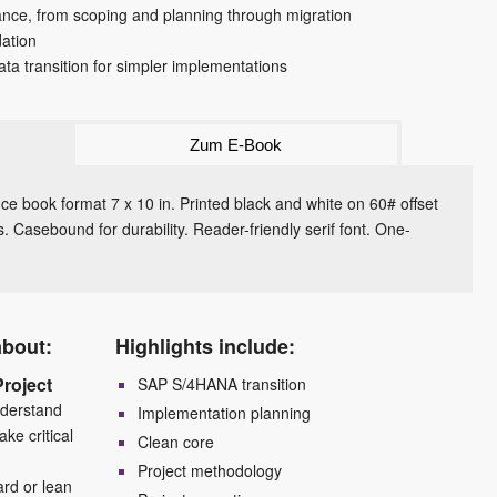
nce, from scoping and planning through migration
dation
ata transition for simpler implementations
Zum E-Book
e book format 7 x 10 in. Printed black and white on 60# offset
 Casebound for durability. Reader-friendly serif font. One-
about:
Highlights include:
Project
SAP S/4HANA transition
nderstand
Implementation planning
ke critical
Clean core
Project methodology
ard or lean