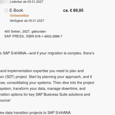
Lieferbar ab 05.01.2027
E-Book
ca. € 89,95
Vorbestellbar
Verfügbar ab 05.01.2027
400
Seiten,
2027
, gebunden
SAP PRESS
,
ISBN
978-1-4932-2886-7
 to SAP S/4HANA—and if your migration is complex, there’s
 and implementation expertise you need to plan and
ion (SDT) project. Start by planning your approach, and if
s, consolidating your systems. Then dive into the project
 system, transform your data, manage downtime, and
sition options for key SAP Business Suite solutions and
esource!
ive data transition projects to SAP S/4HANA