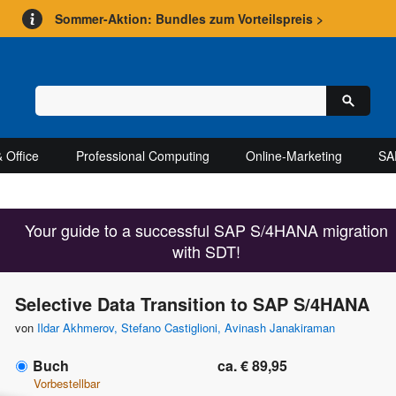
Sommer-Aktion: Bundles zum Vorteilspreis >
 Office
Professional Computing
Online-Marketing
SA
Your guide to a successful SAP S/4HANA migration
with SDT!
Selective Data Transition to SAP S/4HANA
von
Ildar Akhmerov
,
Stefano Castiglioni
,
Avinash Janakiraman
Buch
ca. € 89,95
Vorbestellbar