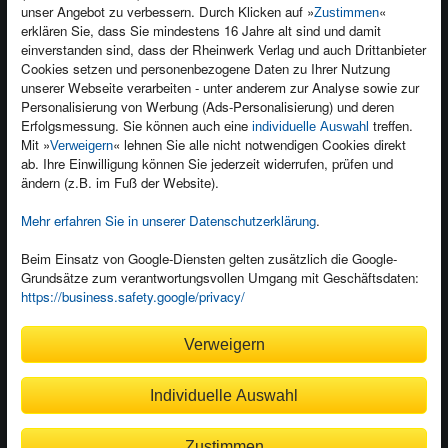
unser Angebot zu verbessern. Durch Klicken auf »
«
Zustimmen
Newsletter
Produktfeedback
erklären Sie, dass Sie mindestens 16 Jahre alt sind und damit
einverstanden sind, dass der Rheinwerk Verlag und auch Drittanbieter
Für Unternehmen
Foreign Rights
Cookies setzen und personenbezogene Daten zu Ihrer Nutzung
Presseservice
Ein Buch schreiben
unserer Webseite verarbeiten - unter anderem zur Analyse sowie zur
Personalisierung von Werbung (Ads-Personalisierung) und deren
Dozentenservice
Erfolgsmessung. Sie können auch eine
treffen.
individuelle Auswahl
Mit »
« lehnen Sie alle nicht notwendigen Cookies direkt
Verweigern
ab. Ihre Einwilligung können Sie jederzeit widerrufen, prüfen und
ändern (z.B. im Fuß der Website).
Mehr erfahren Sie in unserer Datenschutzerklärung
.
Kundenservice
Wir sind gerne für Sie da!
Beim Einsatz von Google-Diensten gelten zusätzlich die Google-
service@rheinwerk-verlag.de
Grundsätze zum verantwortungsvollen Umgang mit Geschäftsdaten:
https://business.safety.google/privacy/
Bequem zahlen
Verweigern
Individuelle Auswahl
Rechnung
Bankeinzug
Zustimmen