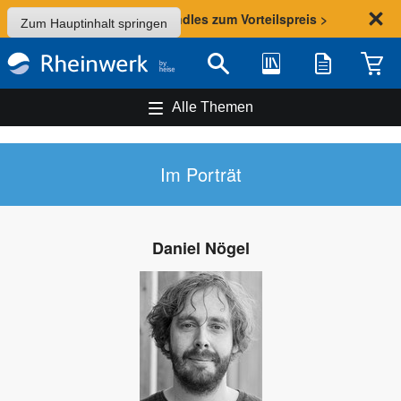
Sommer-Aktion: Bundles zum Vorteilspreis >
Zum Hauptinhalt springen
Bibliothek
Merkliste
Waren
Suche
Alle Themen
Im Porträt
Daniel Nögel