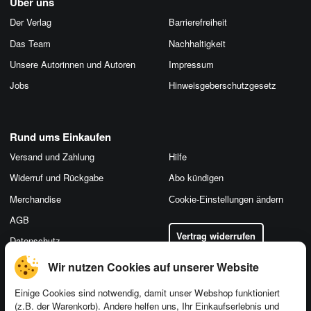
Über uns
Der Verlag
Barrierefreiheit
Das Team
Nachhaltigkeit
Unsere Autorinnen und Autoren
Impressum
Jobs
Hinweis­geber­schutz­gesetz
Rund ums Einkaufen
Versand und Zahlung
Hilfe
Widerruf und Rückgabe
Abo kündigen
Merchandise
Cookie-Einstellungen ändern
AGB
Vertrag widerrufen
Datenschutz
Wir nutzen Cookies auf unserer Website
Einige Cookies sind notwendig, damit unser Webshop funktioniert
(z.B. der Warenkorb). Andere helfen uns, Ihr Einkaufserlebnis und
Kontakt