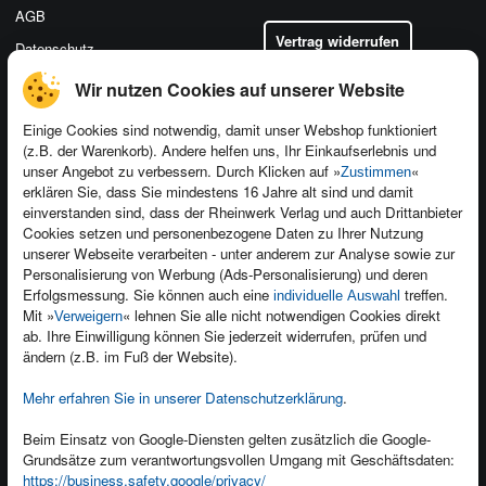
AGB
Vertrag widerrufen
Datenschutz
Wir nutzen Cookies auf unserer Website
Einige Cookies sind notwendig, damit unser Webshop funktioniert
(z.B. der Warenkorb). Andere helfen uns, Ihr Einkaufserlebnis und
Kontakt
unser Angebot zu verbessern. Durch Klicken auf »
«
Zustimmen
Newsletter
Produktfeedback
erklären Sie, dass Sie mindestens 16 Jahre alt sind und damit
einverstanden sind, dass der Rheinwerk Verlag und auch Drittanbieter
Für Unternehmen
Foreign Rights
Cookies setzen und personenbezogene Daten zu Ihrer Nutzung
Presseservice
Ein Buch schreiben
unserer Webseite verarbeiten - unter anderem zur Analyse sowie zur
Personalisierung von Werbung (Ads-Personalisierung) und deren
Dozentenservice
Erfolgsmessung. Sie können auch eine
treffen.
individuelle Auswahl
Mit »
« lehnen Sie alle nicht notwendigen Cookies direkt
Verweigern
ab. Ihre Einwilligung können Sie jederzeit widerrufen, prüfen und
ändern (z.B. im Fuß der Website).
Mehr erfahren Sie in unserer Datenschutzerklärung
.
Kundenservice
Wir sind gerne für Sie da!
Beim Einsatz von Google-Diensten gelten zusätzlich die Google-
service@rheinwerk-verlag.de
Grundsätze zum verantwortungsvollen Umgang mit Geschäftsdaten:
https://business.safety.google/privacy/