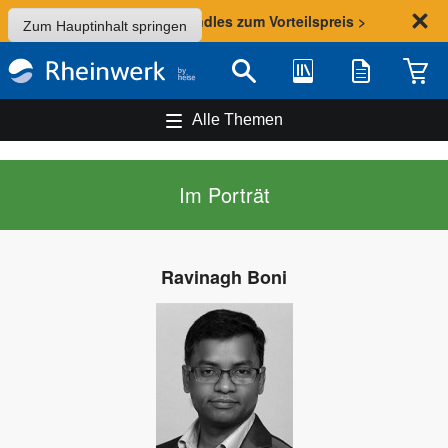
Sommer-Aktion: Bundles zum Vorteilspreis >
Zum Hauptinhalt springen
Bibliothek
Merkliste
Waren
Suche
Alle Themen
Im Porträt
Ravinagh Boni