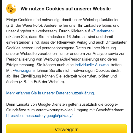
Wir nutzen Cookies auf unserer Website
Einige Cookies sind notwendig, damit unser Webshop funktioniert
(z.B. der Warenkorb). Andere helfen uns, Ihr Einkaufserlebnis und
Kontakt
unser Angebot zu verbessern. Durch Klicken auf »
«
Zustimmen
Newsletter
Produktfeedback
erklären Sie, dass Sie mindestens 16 Jahre alt sind und damit
einverstanden sind, dass der Rheinwerk Verlag und auch Drittanbieter
Für Unternehmen
Foreign Rights
Cookies setzen und personenbezogene Daten zu Ihrer Nutzung
Presseservice
Ein Buch schreiben
unserer Webseite verarbeiten - unter anderem zur Analyse sowie zur
Personalisierung von Werbung (Ads-Personalisierung) und deren
Dozentenservice
Erfolgsmessung. Sie können auch eine
treffen.
individuelle Auswahl
Mit »
« lehnen Sie alle nicht notwendigen Cookies direkt
Verweigern
ab. Ihre Einwilligung können Sie jederzeit widerrufen, prüfen und
ändern (z.B. im Fuß der Website).
Mehr erfahren Sie in unserer Datenschutzerklärung
.
Kundenservice
Wir sind gerne für Sie da!
Beim Einsatz von Google-Diensten gelten zusätzlich die Google-
service@rheinwerk-verlag.de
Grundsätze zum verantwortungsvollen Umgang mit Geschäftsdaten:
https://business.safety.google/privacy/
Bequem zahlen
Verweigern