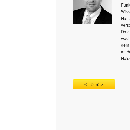
Funk
Wiss
Hand
vers
Date
wech
dem 
an d
Heid
Zurück