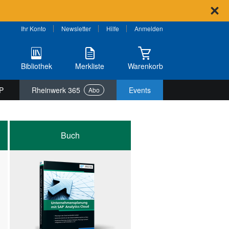
Ihr Konto
Newsletter
Hilfe
Anmelden
Bibliothek
Merkliste
Warenkorb
P
Rheinwerk 365
Events
Abo
Buch