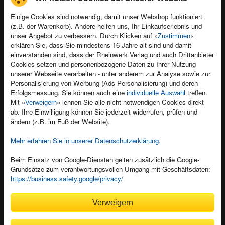
Einige Cookies sind notwendig, damit unser Webshop funktioniert
(z.B. der Warenkorb). Andere helfen uns, Ihr Einkaufserlebnis und
Kontakt
unser Angebot zu verbessern. Durch Klicken auf »
«
Zustimmen
Newsletter
Produktfeedback
erklären Sie, dass Sie mindestens 16 Jahre alt sind und damit
einverstanden sind, dass der Rheinwerk Verlag und auch Drittanbieter
Für Unternehmen
Foreign Rights
Cookies setzen und personenbezogene Daten zu Ihrer Nutzung
Presseservice
Ein Buch schreiben
unserer Webseite verarbeiten - unter anderem zur Analyse sowie zur
Personalisierung von Werbung (Ads-Personalisierung) und deren
Dozentenservice
Erfolgsmessung. Sie können auch eine
treffen.
individuelle Auswahl
Mit »
« lehnen Sie alle nicht notwendigen Cookies direkt
Verweigern
ab. Ihre Einwilligung können Sie jederzeit widerrufen, prüfen und
ändern (z.B. im Fuß der Website).
Mehr erfahren Sie in unserer Datenschutzerklärung
.
Kundenservice
Wir sind gerne für Sie da!
Beim Einsatz von Google-Diensten gelten zusätzlich die Google-
service@rheinwerk-verlag.de
Grundsätze zum verantwortungsvollen Umgang mit Geschäftsdaten:
https://business.safety.google/privacy/
Bequem zahlen
Verweigern