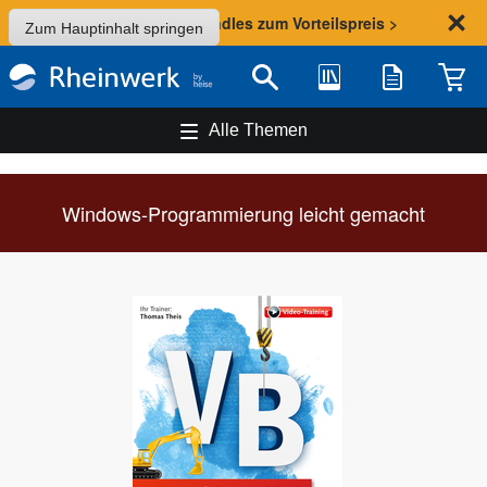
Sommer-Aktion: Bundles zum Vorteilspreis >
Zum Hauptinhalt springen
Bibliothek
Merkliste
Waren
Suche
Alle Themen
Windows-Programmierung leicht gemacht