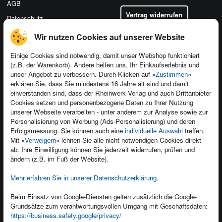
AGB
Vertrag widerrufen
Datenschutz
Wir nutzen Cookies auf unserer Website
Einige Cookies sind notwendig, damit unser Webshop funktioniert
(z.B. der Warenkorb). Andere helfen uns, Ihr Einkaufserlebnis und
Kontakt
unser Angebot zu verbessern. Durch Klicken auf »
«
Zustimmen
Newsletter
Produktfeedback
erklären Sie, dass Sie mindestens 16 Jahre alt sind und damit
einverstanden sind, dass der Rheinwerk Verlag und auch Drittanbieter
Für Unternehmen
Foreign Rights
Cookies setzen und personenbezogene Daten zu Ihrer Nutzung
Presseservice
Ein Buch schreiben
unserer Webseite verarbeiten - unter anderem zur Analyse sowie zur
Personalisierung von Werbung (Ads-Personalisierung) und deren
Dozentenservice
Erfolgsmessung. Sie können auch eine
treffen.
individuelle Auswahl
Mit »
« lehnen Sie alle nicht notwendigen Cookies direkt
Verweigern
ab. Ihre Einwilligung können Sie jederzeit widerrufen, prüfen und
ändern (z.B. im Fuß der Website).
Mehr erfahren Sie in unserer Datenschutzerklärung
.
Kundenservice
Wir sind gerne für Sie da!
Beim Einsatz von Google-Diensten gelten zusätzlich die Google-
service@rheinwerk-verlag.de
Grundsätze zum verantwortungsvollen Umgang mit Geschäftsdaten:
https://business.safety.google/privacy/