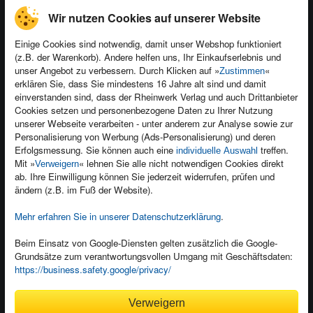
Wir nutzen Cookies auf unserer Website
Einige Cookies sind notwendig, damit unser Webshop funktioniert
(z.B. der Warenkorb). Andere helfen uns, Ihr Einkaufserlebnis und
Kontakt
unser Angebot zu verbessern. Durch Klicken auf »
«
Zustimmen
Newsletter
Produktfeedback
erklären Sie, dass Sie mindestens 16 Jahre alt sind und damit
einverstanden sind, dass der Rheinwerk Verlag und auch Drittanbieter
Für Unternehmen
Foreign Rights
Cookies setzen und personenbezogene Daten zu Ihrer Nutzung
Presseservice
Ein Buch schreiben
unserer Webseite verarbeiten - unter anderem zur Analyse sowie zur
Personalisierung von Werbung (Ads-Personalisierung) und deren
Dozentenservice
Erfolgsmessung. Sie können auch eine
treffen.
individuelle Auswahl
Mit »
« lehnen Sie alle nicht notwendigen Cookies direkt
Verweigern
ab. Ihre Einwilligung können Sie jederzeit widerrufen, prüfen und
ändern (z.B. im Fuß der Website).
Mehr erfahren Sie in unserer Datenschutzerklärung
.
Kundenservice
Wir sind gerne für Sie da!
Beim Einsatz von Google-Diensten gelten zusätzlich die Google-
service@rheinwerk-verlag.de
Grundsätze zum verantwortungsvollen Umgang mit Geschäftsdaten:
https://business.safety.google/privacy/
Bequem zahlen
Verweigern