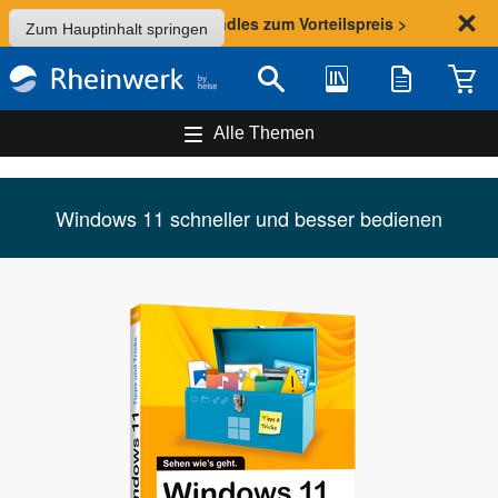
Sommer-Aktion: Bundles zum Vorteilspreis >
Zum Hauptinhalt springen
Bibliothek
Merkliste
Waren
Suche
Alle Themen
Windows 11 schneller und besser bedienen