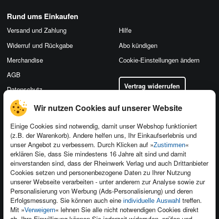
Rund ums Einkaufen
Versand und Zahlung
Hilfe
Widerruf und Rückgabe
Abo kündigen
Merchandise
Cookie-Einstellungen ändern
AGB
Vertrag widerrufen
Datenschutz
Wir nutzen Cookies auf unserer Website
Einige Cookies sind notwendig, damit unser Webshop funktioniert
(z.B. der Warenkorb). Andere helfen uns, Ihr Einkaufserlebnis und
Kontakt
unser Angebot zu verbessern. Durch Klicken auf »
«
Zustimmen
Newsletter
Produktfeedback
erklären Sie, dass Sie mindestens 16 Jahre alt sind und damit
einverstanden sind, dass der Rheinwerk Verlag und auch Drittanbieter
Für Unternehmen
Foreign Rights
Cookies setzen und personenbezogene Daten zu Ihrer Nutzung
Presseservice
Ein Buch schreiben
unserer Webseite verarbeiten - unter anderem zur Analyse sowie zur
Personalisierung von Werbung (Ads-Personalisierung) und deren
Dozentenservice
Erfolgsmessung. Sie können auch eine
treffen.
individuelle Auswahl
Mit »
« lehnen Sie alle nicht notwendigen Cookies direkt
Verweigern
ab. Ihre Einwilligung können Sie jederzeit widerrufen, prüfen und