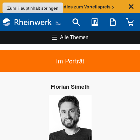
Sommer-Aktion: Bundles zum Vorteilspreis >
Zum Hauptinhalt springen
Bibliothek
Merkliste
Waren
Suche
Alle Themen
Im Porträt
Florian Simeth