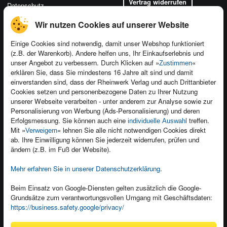
Vertrag widerrufen
Datenschutz
Wir nutzen Cookies auf unserer Website
Einige Cookies sind notwendig, damit unser Webshop funktioniert
(z.B. der Warenkorb). Andere helfen uns, Ihr Einkaufserlebnis und
Kontakt
unser Angebot zu verbessern. Durch Klicken auf »
«
Zustimmen
Newsletter
Produktfeedback
erklären Sie, dass Sie mindestens 16 Jahre alt sind und damit
einverstanden sind, dass der Rheinwerk Verlag und auch Drittanbieter
Für Unternehmen
Foreign Rights
Cookies setzen und personenbezogene Daten zu Ihrer Nutzung
Presseservice
Ein Buch schreiben
unserer Webseite verarbeiten - unter anderem zur Analyse sowie zur
Personalisierung von Werbung (Ads-Personalisierung) und deren
Dozentenservice
Erfolgsmessung. Sie können auch eine
treffen.
individuelle Auswahl
Mit »
« lehnen Sie alle nicht notwendigen Cookies direkt
Verweigern
ab. Ihre Einwilligung können Sie jederzeit widerrufen, prüfen und
ändern (z.B. im Fuß der Website).
Mehr erfahren Sie in unserer Datenschutzerklärung
.
Kundenservice
Wir sind gerne für Sie da!
Beim Einsatz von Google-Diensten gelten zusätzlich die Google-
service@rheinwerk-verlag.de
Grundsätze zum verantwortungsvollen Umgang mit Geschäftsdaten:
https://business.safety.google/privacy/