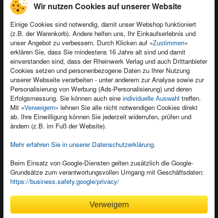
Wir nutzen Cookies auf unserer Website
Einige Cookies sind notwendig, damit unser Webshop funktioniert
(z.B. der Warenkorb). Andere helfen uns, Ihr Einkaufserlebnis und
Kontakt
unser Angebot zu verbessern. Durch Klicken auf »
«
Zustimmen
Newsletter
Produktfeedback
erklären Sie, dass Sie mindestens 16 Jahre alt sind und damit
einverstanden sind, dass der Rheinwerk Verlag und auch Drittanbieter
Für Unternehmen
Foreign Rights
Cookies setzen und personenbezogene Daten zu Ihrer Nutzung
Presseservice
Ein Buch schreiben
unserer Webseite verarbeiten - unter anderem zur Analyse sowie zur
Personalisierung von Werbung (Ads-Personalisierung) und deren
Dozentenservice
Erfolgsmessung. Sie können auch eine
treffen.
individuelle Auswahl
Mit »
« lehnen Sie alle nicht notwendigen Cookies direkt
Verweigern
ab. Ihre Einwilligung können Sie jederzeit widerrufen, prüfen und
ändern (z.B. im Fuß der Website).
Mehr erfahren Sie in unserer Datenschutzerklärung
.
Kundenservice
Wir sind gerne für Sie da!
Beim Einsatz von Google-Diensten gelten zusätzlich die Google-
service@rheinwerk-verlag.de
Grundsätze zum verantwortungsvollen Umgang mit Geschäftsdaten:
https://business.safety.google/privacy/
Bequem zahlen
Verweigern