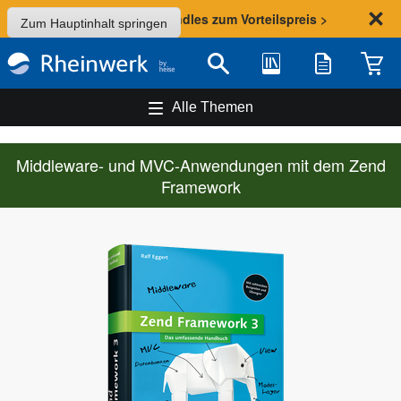
Sommer-Aktion: Bundles zum Vorteilspreis >
Zum Hauptinhalt springen
Bibliothek
Merkliste
Waren
Suche
Alle Themen
Middleware- und MVC-Anwendungen mit dem Zend
Framework