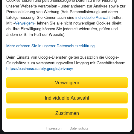
Cookies setzen und personenbezogene Daten zu Ihrer Nutzung
Presseservice
Ein Buch schreiben
unserer Webseite verarbeiten - unter anderem zur Analyse sowie zur
Personalisierung von Werbung (Ads-Personalisierung) und deren
Dozentenservice
Erfolgsmessung. Sie können auch eine
treffen.
individuelle Auswahl
Mit »
« lehnen Sie alle nicht notwendigen Cookies direkt
Verweigern
ab. Ihre Einwilligung können Sie jederzeit widerrufen, prüfen und
ändern (z.B. im Fuß der Website).
Mehr erfahren Sie in unserer Datenschutzerklärung
.
Kundenservice
Wir sind gerne für Sie da!
Beim Einsatz von Google-Diensten gelten zusätzlich die Google-
service@rheinwerk-verlag.de
Grundsätze zum verantwortungsvollen Umgang mit Geschäftsdaten:
https://business.safety.google/privacy/
Bequem zahlen
Verweigern
Individuelle Auswahl
Rechnung
Bankeinzug
Zustimmen
© 2026
Rheinwerk Verlag GmbH
Impressum
|
Datenschutz