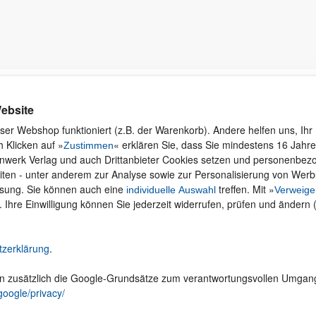
Kontakt
Rund ums Einkaufen
Ku
ebsite
Wi
Newsletter
Versand und Zahlung
ser Webshop funktioniert (z.B. der Warenkorb). Andere helfen uns, Ihr 
se
 Klicken auf »
« erklären Sie, dass Sie mindestens 16 Jahre 
Für Unternehmen
Widerruf und Rückgabe
Zustimmen
inwerk Verlag und auch Drittanbieter Cookies setzen und personenbe
Presseservice
Merchandise
iten - unter anderem zur Analyse sowie zur Personalisierung von Wer
Dozentenservice
AGB
ssung. Sie können auch eine
treffen. Mit »
individuelle Auswahl
Verweige
Produktfeedback
Datenschutz
. Ihre Einwilligung können Sie jederzeit widerrufen, prüfen und ändern 
Foreign Rights
Hilfe
Be
Ein Buch schreiben
Abo kündigen
tzerklärung
.
Cookie-Einstellungen ändern
en zusätzlich die Google-Grundsätze zum verantwortungsvollen Umgan
Vertrag widerrufen
google/privacy/