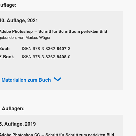
Auflage:
10. Auflage
,
2021
Adobe Photoshop
–
Schritt für Schritt zum perfekten Bild
gebunden, von Markus Wäger
Buch
ISBN
978
-
3
-
8362
-
8407
-
3
E-Book
ISBN
978
-
3
-
8362
-
8408
-
0
Materialien zum Buch
n Auflagen:
5. Auflage
,
2019
Adobe Photoshop CC
–
Schritt für Schritt zum perfekten Bild