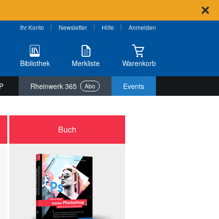
Ihr Konto
Newsletter
Hilfe
Anmelden
Bibliothek
Merkliste
Warenkorb
P
Rheinwerk 365
Events
Abo
Buch