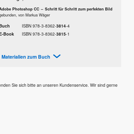
Adobe Photoshop CC
–
Schritt für Schritt zum perfekten Bild
gebunden, von Markus Wäger
Buch
ISBN
978
-
3
-
8362
-
3814
-
4
E-Book
ISBN
978
-
3
-
8362
-
3815
-
1
Materialien zum Buch
Wenden Sie sich bitte an unseren Kundenservice. Wir sind gerne