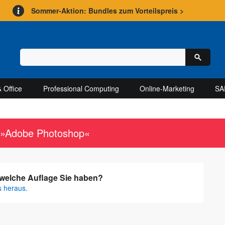
Sommer-Aktion: Bundles zum Vorteilspreis >
 Office
Professional Computing
Online-Marketing
SA
h »Adobe Photoshop«
, welche Auflage Sie haben?
s heraus.