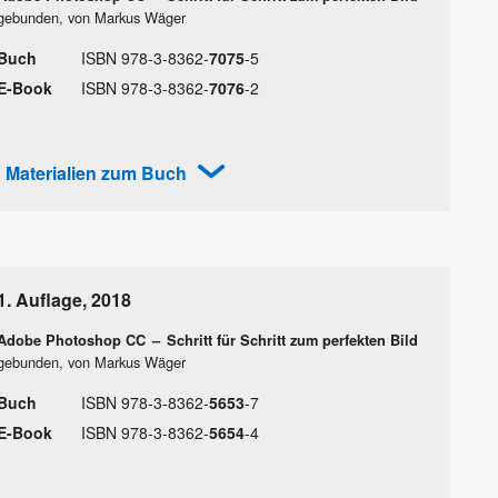
gebunden, von Markus Wäger
Buch
ISBN
978
-
3
-
8362
-
7075
-
5
E-Book
ISBN
978
-
3
-
8362
-
7076
-
2
Materialien zum Buch
1. Auflage
,
2018
Adobe Photoshop CC
–
Schritt für Schritt zum perfekten Bild
gebunden, von Markus Wäger
Buch
ISBN
978
-
3
-
8362
-
5653
-
7
E-Book
ISBN
978
-
3
-
8362
-
5654
-
4