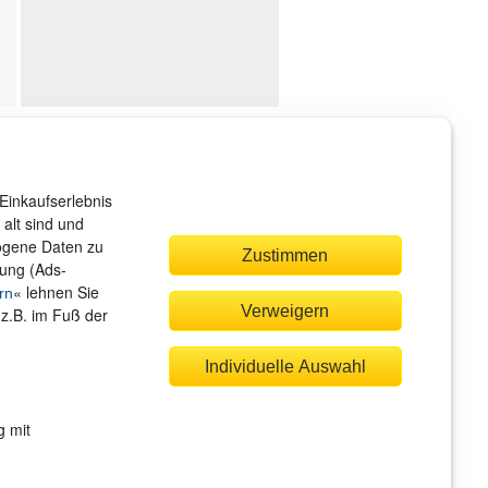
ndenservice
r sind gerne für Sie da!
Einkaufserlebnis
rvice@rheinwerk-verlag.de
alt sind und
zogene Daten zu
Zustimmen
bung (Ads-
« lehnen Sie
rn
Verweigern
(z.B. im Fuß der
quem zahlen
Individuelle Auswahl
g mit
Rechnung
Bankeinzug