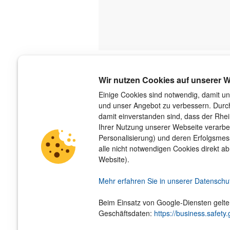
Über uns
Wir nutzen Cookies auf unserer W
Der Verlag
Einige Cookies sind notwendig, damit un
und unser Angebot zu verbessern. Durch
Das Team
damit einverstanden sind, dass der Rhe
Unsere Autorinnen und Autoren
Ihrer Nutzung unserer Webseite verarbe
Jobs
Personalisierung) und deren Erfolgsme
Barrierefreiheit
alle nicht notwendigen Cookies direkt ab
Nachhaltigkeit
Website).
Impressum
Hinweis­geber­schutz­gesetz
Mehr erfahren Sie in unserer Datenschu
Beim Einsatz von Google-Diensten gelt
Geschäftsdaten:
https://business.safety.