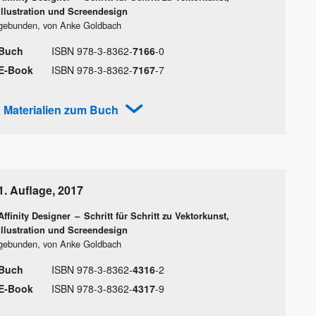
Illustration und Screendesign
gebunden, von Anke Goldbach
Buch
ISBN
978
-
3
-
8362
-
7166
-
0
E-Book
ISBN
978
-
3
-
8362
-
7167
-
7
Materialien zum Buch
1. Auflage
,
2017
Affinity Designer
–
Schritt für Schritt zu Vektorkunst,
Illustration und Screendesign
gebunden, von Anke Goldbach
Buch
ISBN
978
-
3
-
8362
-
4316
-
2
E-Book
ISBN
978
-
3
-
8362
-
4317
-
9