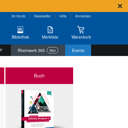
Ihr Konto
Newsletter
Hilfe
Anmelden
Bibliothek
Merkliste
Warenkorb
P
Rheinwerk 365
Events
Abo
Buch