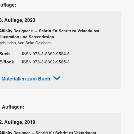
Auflage:
3. Auflage
,
2023
Affinity Designer 2
–
Schritt für Schritt zu Vektorkunst,
Illustration und Screendesign
gebunden, von Anke Goldbach
Buch
ISBN
978
-
3
-
8362
-
9524
-
6
E-Book
ISBN
978
-
3
-
8362
-
9525
-
3
Materialien zum Buch
n Auflagen:
2. Auflage
,
2019
Affinity Designer
–
Schritt für Schritt zu Vektorkunst,