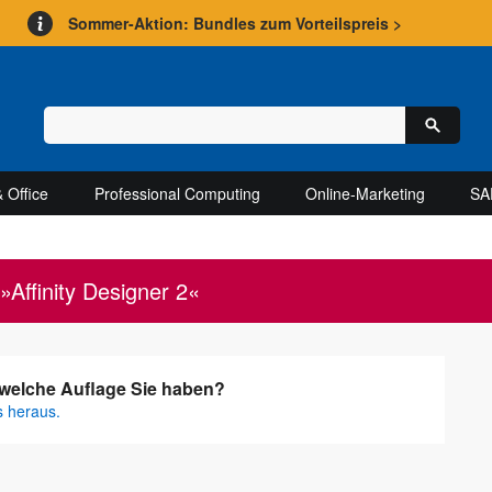
Sommer-Aktion: Bundles zum Vorteilspreis >
 Office
Professional Computing
Online-Marketing
SA
»Affinity Designer 2«
, welche Auflage Sie haben?
s heraus.