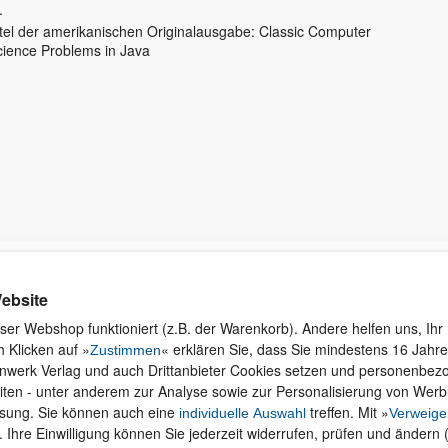
.
itel der amerikanischen Originalausgabe: Classic Computer
cience Problems in Java
Kontakt
Rund ums Einkaufen
Ku
ebsite
Wi
Newsletter
Versand und Zahlung
ser Webshop funktioniert (z.B. der Warenkorb). Andere helfen uns, Ihr 
se
 Klicken auf »
« erklären Sie, dass Sie mindestens 16 Jahre 
Für Unternehmen
Widerruf und Rückgabe
Zustimmen
inwerk Verlag und auch Drittanbieter Cookies setzen und personenbe
Presseservice
Merchandise
iten - unter anderem zur Analyse sowie zur Personalisierung von Wer
Dozentenservice
AGB
ssung. Sie können auch eine
treffen. Mit »
individuelle Auswahl
Verweige
Produktfeedback
Datenschutz
. Ihre Einwilligung können Sie jederzeit widerrufen, prüfen und ändern 
Foreign Rights
Hilfe