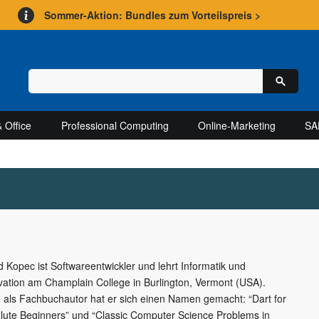
Sommer-Aktion: Bundles zum Vorteilspreis >
 Office
Professional Computing
Online-Marketing
SA
d Kopec ist Softwareentwickler und lehrt Informatik und
vation am Champlain College in Burlington, Vermont (USA).
 als Fachbuchautor hat er sich einen Namen gemacht: “Dart for
lute Beginners” und “Classic Computer Science Problems in