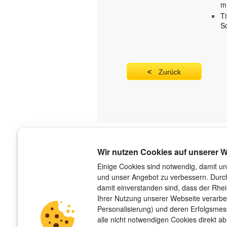
m
T
S
Zurück
Über uns
Wir nutzen Cookies auf unserer W
Der Verlag
Einige Cookies sind notwendig, damit un
und unser Angebot zu verbessern. Durch
Das Team
damit einverstanden sind, dass der Rhe
Unsere Autorinnen und Autoren
Ihrer Nutzung unserer Webseite verarbe
Jobs
Personalisierung) und deren Erfolgsme
Barrierefreiheit
alle nicht notwendigen Cookies direkt ab
Nachhaltigkeit