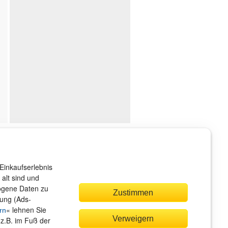
ndenservice
r sind gerne für Sie da!
Einkaufserlebnis
rvice@rheinwerk-verlag.de
alt sind und
zogene Daten zu
Zustimmen
bung (Ads-
« lehnen Sie
rn
Verweigern
(z.B. im Fuß der