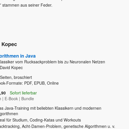
t” stammen aus seiner Feder.
d Kopec
orithmen in Java
lassiker vom Rucksackproblem bis zu Neuronalen Netzen
 David Kopec
Seiten, broschiert
ook-Formate: PDF, EPUB, Online
,90
Sofort lieferbar
h
|
E-Book
|
Bundle
as Java-Training mit beliebten Klassikern und modernen
lgorithmen
deal für Studium, Coding-Katas und Workouts
acktracking, Acht-Damen-Problem, genetische Algorithmen u. v.