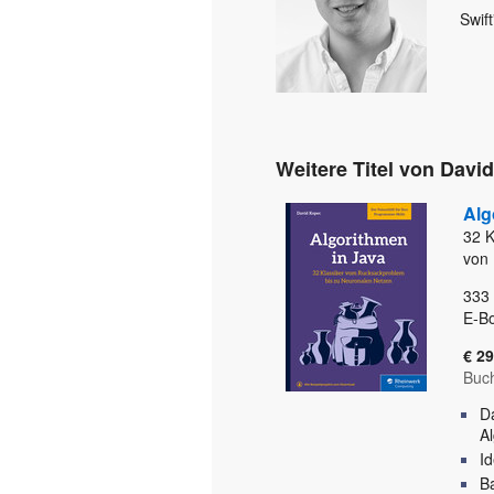
Swif
Weitere Titel von Davi
Alg
32 K
von
333
E-B
€ 29
Buc
D
A
I
B