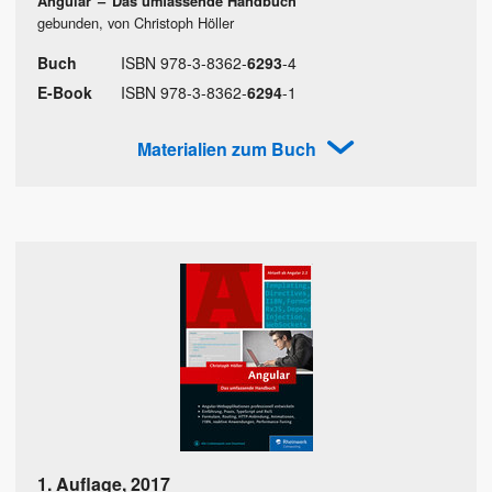
Angular
–
Das umfassende Handbuch
gebunden, von Christoph Höller
Buch
ISBN
978
-
3
-
8362
-
6293
-
4
E-Book
ISBN
978
-
3
-
8362
-
6294
-
1
Materialien zum Buch
1. Auflage
,
2017