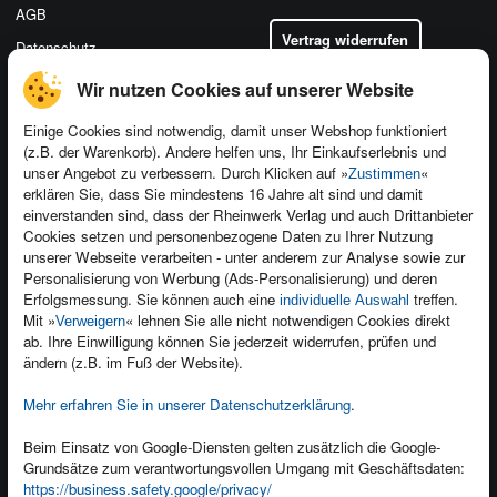
AGB
Vertrag widerrufen
Datenschutz
Wir nutzen Cookies auf unserer Website
Einige Cookies sind notwendig, damit unser Webshop funktioniert
(z.B. der Warenkorb). Andere helfen uns, Ihr Einkaufserlebnis und
Kontakt
unser Angebot zu verbessern. Durch Klicken auf »
«
Zustimmen
Newsletter
Produktfeedback
erklären Sie, dass Sie mindestens 16 Jahre alt sind und damit
einverstanden sind, dass der Rheinwerk Verlag und auch Drittanbieter
Für Unternehmen
Foreign Rights
Cookies setzen und personenbezogene Daten zu Ihrer Nutzung
Presseservice
Ein Buch schreiben
unserer Webseite verarbeiten - unter anderem zur Analyse sowie zur
Personalisierung von Werbung (Ads-Personalisierung) und deren
Dozentenservice
Erfolgsmessung. Sie können auch eine
treffen.
individuelle Auswahl
Mit »
« lehnen Sie alle nicht notwendigen Cookies direkt
Verweigern
ab. Ihre Einwilligung können Sie jederzeit widerrufen, prüfen und
ändern (z.B. im Fuß der Website).
Mehr erfahren Sie in unserer Datenschutzerklärung
.
Kundenservice
Wir sind gerne für Sie da!
Beim Einsatz von Google-Diensten gelten zusätzlich die Google-
service@rheinwerk-verlag.de
Grundsätze zum verantwortungsvollen Umgang mit Geschäftsdaten:
https://business.safety.google/privacy/