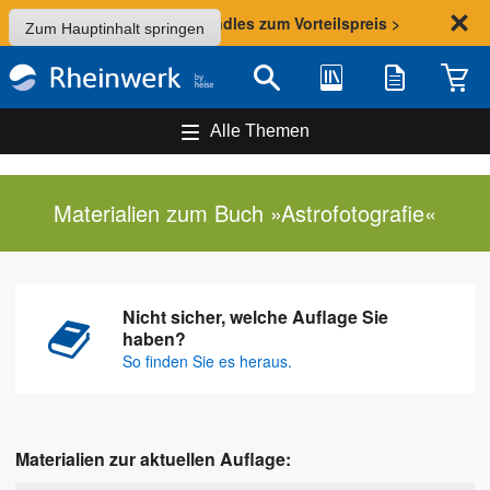
Sommer-Aktion: Bundles zum Vorteilspreis >
Zum Hauptinhalt springen
Bibliothek
Merkliste
Waren
Suche
Alle Themen
Materialien zum Buch »Astrofotografie«
Nicht sicher, welche Auflage Sie
haben?
So finden Sie es heraus.
Materialien zur aktuellen Auflage: