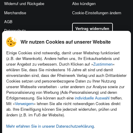
Widerruf und Rückgabe
Abo kündigen
Merchandise
Cookie-Einstellungen ändern
AGB
Vertrag widerrufen
Datenschutz
Wir nutzen Cookies auf unserer Website
Einige Cookies sind notwendig, damit unser Webshop funktioniert
(z.B. der Warenkorb). Andere helfen uns, Ihr Einkaufserlebnis und
Kontakt
unser Angebot zu verbessern. Durch Klicken auf »
«
Zustimmen
Newsletter
Produktfeedback
erklären Sie, dass Sie mindestens 16 Jahre alt sind und damit
einverstanden sind, dass der Rheinwerk Verlag und auch Drittanbieter
Für Unternehmen
Foreign Rights
Cookies setzen und personenbezogene Daten zu Ihrer Nutzung
Presseservice
Ein Buch schreiben
unserer Webseite verarbeiten - unter anderem zur Analyse sowie zur
Personalisierung von Werbung (Ads-Personalisierung) und deren
Dozentenservice
Erfolgsmessung. Sie können auch eine
treffen.
individuelle Auswahl
Mit »
« lehnen Sie alle nicht notwendigen Cookies direkt
Verweigern
ab. Ihre Einwilligung können Sie jederzeit widerrufen, prüfen und
ändern (z.B. im Fuß der Website).
Mehr erfahren Sie in unserer Datenschutzerklärung
.
Kundenservice