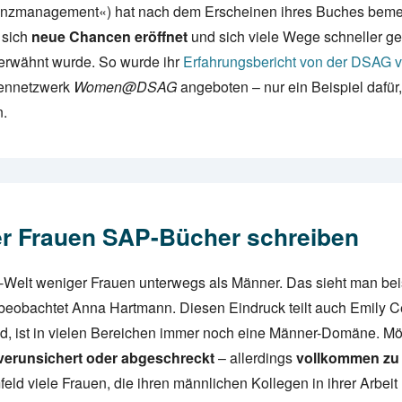
nzmanagement«) hat nach dem Erscheinen ihres Buches bemer
 sich
neue Chancen eröffnet
und sich viele Wege schneller g
rwähnt wurde. So wurde ihr
Erfahrungsbericht von der DSAG ve
uennetzwerk
Women@DSAG
angeboten – nur ein Beispiel dafür
n.
r Frauen SAP-Bücher schreiben
P-Welt weniger Frauen unterwegs als Männer. Das sieht man bei
beobachtet Anna Hartmann. Diesen Eindruck teilt auch Emily 
ld, ist in vielen Bereichen immer noch eine Männer-Domäne. Mö
verunsichert oder abgeschreckt
– allerdings
vollkommen zu
ld viele Frauen, die ihren männlichen Kollegen in ihrer Arbei