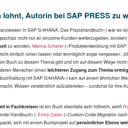
 lohnt, Autorin bei SAP PRESS zu 
anzwesen in SAP S/4HANA. Das Praxishandbuch«) war es reizvo
gsschatz nicht nur an einzelne Kunden weiterzugeben, sondern
keit
zu wenden.
Marina Scherer
(»Produktentwicklung mit SAP
 nicht einfach ruhen lassen oder womöglich sogar vergessen: „I
 kein Buch zu diesem Thema gibt und ich auf diesem Wege nicht
anderen Menschen einen
leichteren Zugang zum Thema ermög
buchhaltung mit SAP S/4HANA«) kam auf einem ähnlichen Weg
macht, Wissen verständlich aufzubereiten – zunächst für ihre K
eit in Fachkreisen
ist ein Buch ebenfalls sehr hilfreich, weiß
Ru
ende Handbuch«).
Emily Celen
(»Custom-Code-Migration nach
ackt, sich mit einem Buchprojekt auf
persönlicher Ebene wei