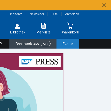
Ihr Konto
Newsletter
Hilfe
Anmelden
Bibliothek
Merkliste
Warenkorb
P
Rheinwerk 365
Events
Abo