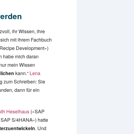
werden
ll, ihr Wissen, ihre
 sich mit ihrem Fachbuch
 Recipe Development«)
ch habe mich daran
 nur mein Wissen
lichen
kann.“
Lena
 zum Schreiben: Sie
unden, dann für ein
th Heselhaus
(»SAP
 SAP S/4HANA«) hatte
terzuentwickeln
. Und