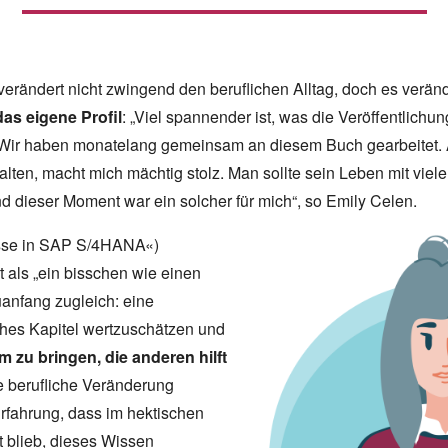
erändert nicht zwingend den beruflichen Alltag, doch es veränd
das eigene Profil
: „Viel spannender ist, was die Veröffentlichu
 Wir haben monatelang gemeinsam an diesem Buch gearbeitet. 
lten, macht mich mächtig stolz. Man sollte sein Leben mit viel
nd dieser Moment war ein solcher für mich“, so Emily Celen.
sse in SAP S/4HANA«)
t als „ein bisschen wie einen
anfang zugleich: eine
iches Kapitel wertzuschätzen und
m zu bringen, die anderen hilft
e berufliche Veränderung
Erfahrung, dass im hektischen
it blieb, dieses Wissen