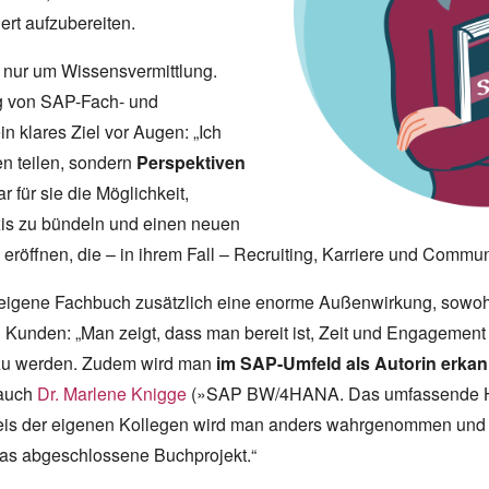
iert aufzubereiten.
 nur um Wissensvermittlung.
g von SAP-Fach- und
in klares Ziel vor Augen: „Ich
en teilen, sondern
Perspektiven
r für sie die Möglichkeit,
xis zu bündeln und einen neuen
u eröffnen, die – in ihrem Fall – Recruiting, Karriere und Com
s eigene Fachbuch zusätzlich eine enorme Außenwirkung, sowoh
 Kunden: „Man zeigt, dass man bereit ist, Zeit und Engagement 
t zu werden. Zudem wird man
im SAP-Umfeld als Autorin erkan
 auch
Dr. Marlene Knigge
(»SAP BW/4HANA. Das umfassende Ha
eis der eigenen Kollegen wird man anders wahrgenommen und
das abgeschlossene Buchprojekt.“