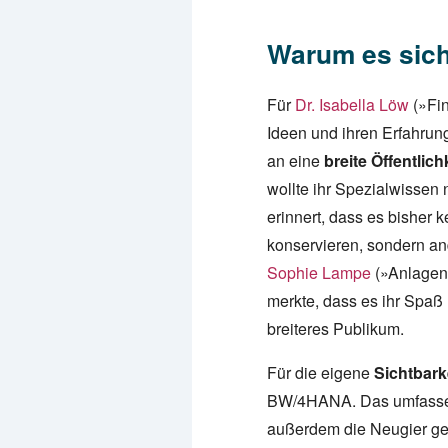
Warum es sich
Für
Dr. Isabella Löw
(»Fin
Ideen und ihren Erfahrun
an eine
breite Öffentlich
wollte ihr Spezialwissen
erinnert, dass es bisher
konservieren, sondern 
Sophie Lampe
(»Anlagen
merkte, dass es ihr Spaß 
breiteres Publikum.
Für die eigene
Sichtbark
BW/4HANA. Das umfass
außerdem die Neugier gep