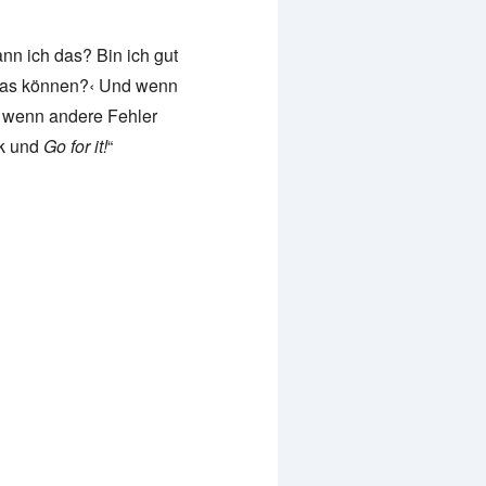
nn ich das? Bin ich gut
h das können?‹ Und wenn
nd wenn andere Fehler
ck und
Go for it!
“