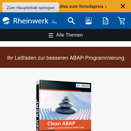
Sommer-Aktion: Bundles zum Vorteilspreis >
Zum Hauptinhalt springen
Bibliothek
Merkliste
Waren
Suche
Alle Themen
Ihr Leitfaden zur besseren ABAP-Programmierung