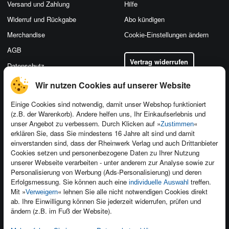
Versand und Zahlung
Hilfe
Widerruf und Rückgabe
Abo kündigen
Merchandise
Cookie-Einstellungen ändern
AGB
Vertrag widerrufen
Datenschutz
Wir nutzen Cookies auf unserer Website
Einige Cookies sind notwendig, damit unser Webshop funktioniert
(z.B. der Warenkorb). Andere helfen uns, Ihr Einkaufserlebnis und
Kontakt
unser Angebot zu verbessern. Durch Klicken auf »
«
Zustimmen
Newsletter
Produktfeedback
erklären Sie, dass Sie mindestens 16 Jahre alt sind und damit
einverstanden sind, dass der Rheinwerk Verlag und auch Drittanbieter
Für Unternehmen
Foreign Rights
Cookies setzen und personenbezogene Daten zu Ihrer Nutzung
Presseservice
Ein Buch schreiben
unserer Webseite verarbeiten - unter anderem zur Analyse sowie zur
Personalisierung von Werbung (Ads-Personalisierung) und deren
Dozentenservice
Erfolgsmessung. Sie können auch eine
treffen.
individuelle Auswahl
Mit »
« lehnen Sie alle nicht notwendigen Cookies direkt
Verweigern
ab. Ihre Einwilligung können Sie jederzeit widerrufen, prüfen und
ändern (z.B. im Fuß der Website).