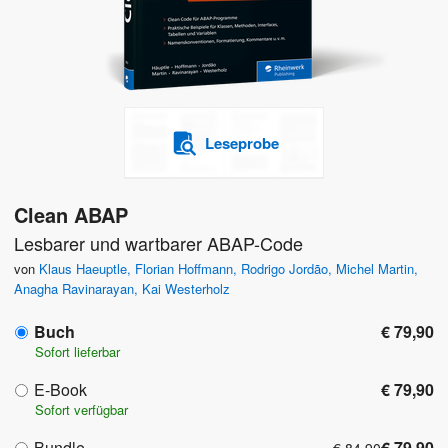
Leseprobe
Clean ABAP
Lesbarer und wartbarer ABAP-Code
von
Klaus Haeuptle
,
Florian Hoffmann
,
Rodrigo Jordão
,
Michel Martin
,
Anagha Ravinarayan
,
Kai Westerholz
Buch
€ 79,90
Sofort lieferbar
E-Book
€ 79,90
Sofort verfügbar
Bundle
€ 79,90
€ 84,90