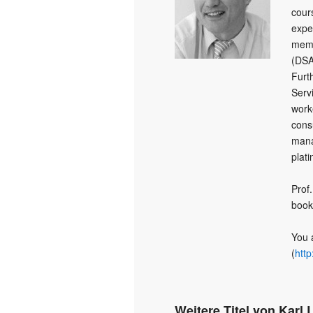
cour
expe
memb
(DSA
Furt
Serv
work
cons
mana
plat
Prof.
books
You 
(
http
Weitere Titel von Karl 