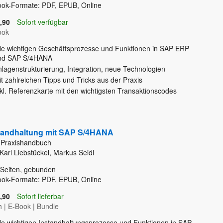
ook-Formate: PDF, EPUB, Online
,90
Sofort verfügbar
ook
lle wichtigen Geschäftsprozesse und Funktionen in SAP ERP
nd SAP S/4HANA
nlagenstrukturierung, Integration, neue Technologien
t zahlreichen Tipps und Tricks aus der Praxis
kl. Referenzkarte mit den wichtigsten Transaktionscodes
tandhaltung mit SAP S/4HANA
 Praxishandbuch
Karl Liebstückel, Markus Seidl
Seiten, gebunden
ook-Formate: PDF, EPUB, Online
,90
Sofort lieferbar
h
|
E-Book
|
Bundle
lle wichtigen Instandhaltungsprozesse und Funktionen in SAP