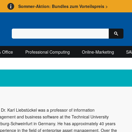
Sommer-Aktion: Bundles zum Vorteilspreis >
 Office
Professional Computing
Online-Marketing
SA
 Dr. Karl Liebstückel was a professor of information
gement and business software at the Technical University
burg-Schweinfurt in Germany. He has approximately 40 years
xperience in the field of enterprise asset management. Over the