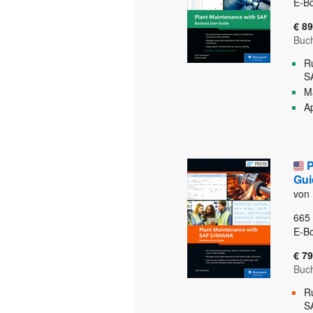
E-B
€ 89
Buc
R
S
Ma
Ap
P
Gui
von 
665
E-B
€ 79
Buc
R
S