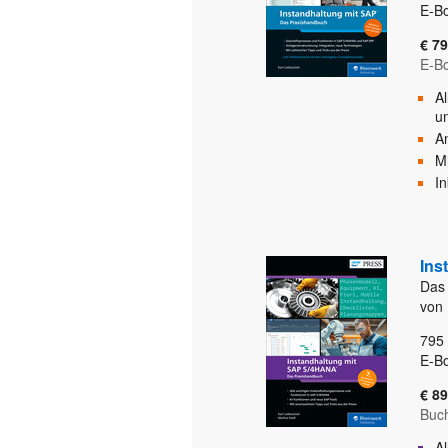
E-B
€ 79
E-B
A
u
A
Mi
In
Ins
Das
von 
795
E-B
€ 89
Buc
A