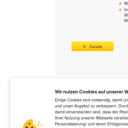
Ma
I
M
M
Zurück
Über uns
Wir nutzen Cookies auf unserer W
Der Verlag
Einige Cookies sind notwendig, damit un
und unser Angebot zu verbessern. Durch
Das Team
damit einverstanden sind, dass der Rhe
Unsere Autorinnen und Autoren
Ihrer Nutzung unserer Webseite verarbe
Jobs
Personalisierung) und deren Erfolgsme
Barrierefreiheit