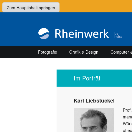
Zum Hauptinhalt springen
Fotografie
Grafik & Design
Computer &
Im Porträt
Karl Liebstückel
Prof.
mana
Würz
of e