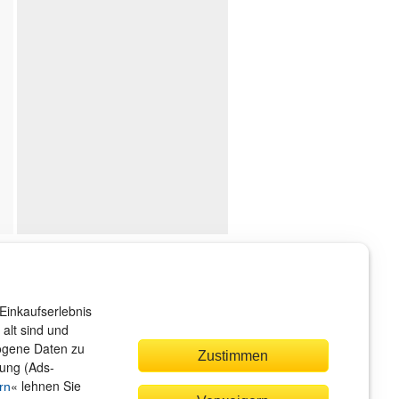
ndenservice
r sind gerne für Sie da!
Einkaufserlebnis
rvice@rheinwerk-verlag.de
alt sind und
zogene Daten zu
Zustimmen
bung (Ads-
« lehnen Sie
rn