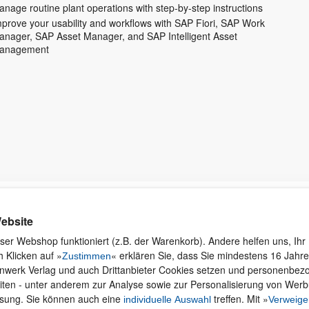
nage routine plant operations with step-by-step instructions
mprove your usability and workflows with SAP Fiori, SAP Work
anager, SAP Asset Manager, and SAP Intelligent Asset
anagement
Kontakt
Rund ums Einkaufen
Ku
ebsite
Wi
Newsletter
Versand und Zahlung
ser Webshop funktioniert (z.B. der Warenkorb). Andere helfen uns, Ihr 
se
 Klicken auf »
« erklären Sie, dass Sie mindestens 16 Jahre 
Für Unternehmen
Widerruf und Rückgabe
Zustimmen
inwerk Verlag und auch Drittanbieter Cookies setzen und personenbe
Presseservice
Merchandise
iten - unter anderem zur Analyse sowie zur Personalisierung von Wer
Dozentenservice
AGB
ssung. Sie können auch eine
treffen. Mit »
individuelle Auswahl
Verweige
Produktfeedback
Datenschutz