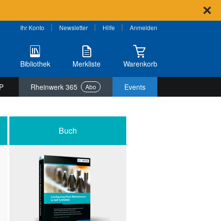
Ihr Konto
Newsletter
Hilfe
Anmelden
Bibliothek
Merkliste
Warenkorb
P
Rheinwerk 365
Events
Abo
Buch