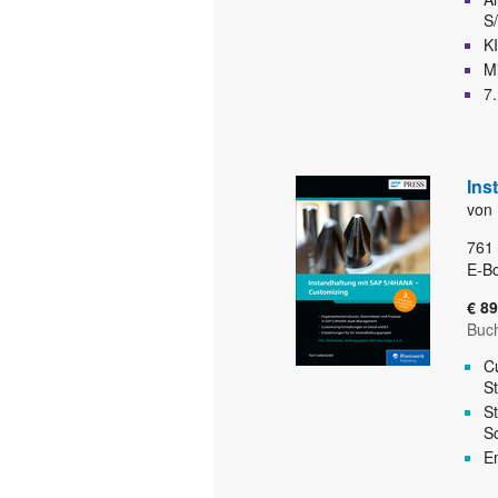
S
K
Mi
7.
Ins
von 
761
E-B
€ 89
Buc
Cu
S
S
S
E