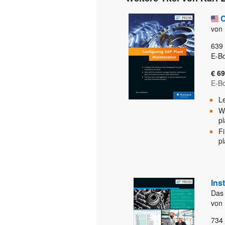
C
von 
639
E-B
€ 69
E-B
L
Wo
p
Fi
p
Ins
Das
von 
734