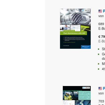
P
von 
689
E-B
€ 79
E-B
St
G
d
Ma
4
P
von 
703