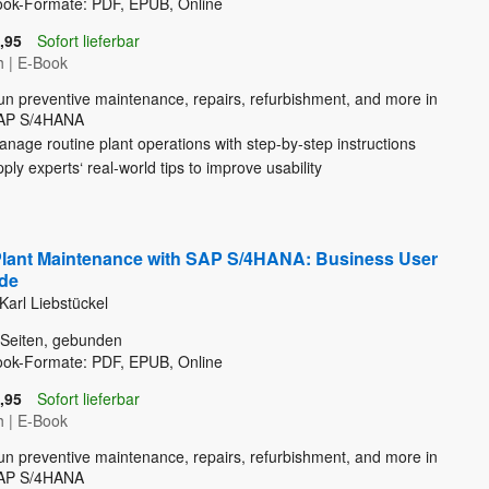
ook-Formate: PDF, EPUB, Online
,95
Sofort lieferbar
h
|
E-Book
un preventive maintenance, repairs, refurbishment, and more in
AP S/4HANA
nage routine plant operations with step-by-step instructions
ply experts‘ real-world tips to improve usability
lant Maintenance with SAP S/4HANA: Business User
de
Karl Liebstückel
Seiten, gebunden
ook-Formate: PDF, EPUB, Online
,95
Sofort lieferbar
h
|
E-Book
un preventive maintenance, repairs, refurbishment, and more in
AP S/4HANA