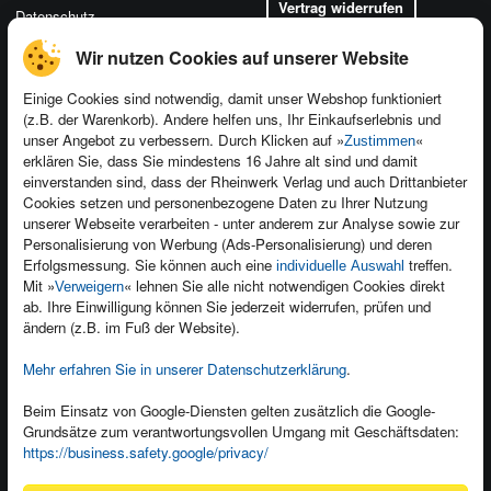
Vertrag widerrufen
Datenschutz
Wir nutzen Cookies auf unserer Website
Einige Cookies sind notwendig, damit unser Webshop funktioniert
(z.B. der Warenkorb). Andere helfen uns, Ihr Einkaufserlebnis und
Kontakt
unser Angebot zu verbessern. Durch Klicken auf »
«
Zustimmen
Newsletter
Produktfeedback
erklären Sie, dass Sie mindestens 16 Jahre alt sind und damit
einverstanden sind, dass der Rheinwerk Verlag und auch Drittanbieter
Für Unternehmen
Foreign Rights
Cookies setzen und personenbezogene Daten zu Ihrer Nutzung
Presseservice
Ein Buch schreiben
unserer Webseite verarbeiten - unter anderem zur Analyse sowie zur
Personalisierung von Werbung (Ads-Personalisierung) und deren
Dozentenservice
Erfolgsmessung. Sie können auch eine
treffen.
individuelle Auswahl
Mit »
« lehnen Sie alle nicht notwendigen Cookies direkt
Verweigern
ab. Ihre Einwilligung können Sie jederzeit widerrufen, prüfen und
ändern (z.B. im Fuß der Website).
Mehr erfahren Sie in unserer Datenschutzerklärung
.
Kundenservice
Wir sind gerne für Sie da!
Beim Einsatz von Google-Diensten gelten zusätzlich die Google-
service@rheinwerk-verlag.de
Grundsätze zum verantwortungsvollen Umgang mit Geschäftsdaten:
https://business.safety.google/privacy/