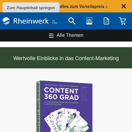
Sommer-Aktion: Bundles zum Vorteilspreis >
Zum Hauptinhalt springen
Bibliothek
Merkliste
Waren
Suche
Alle Themen
Wertvolle Einblicke in das Content-Marketing