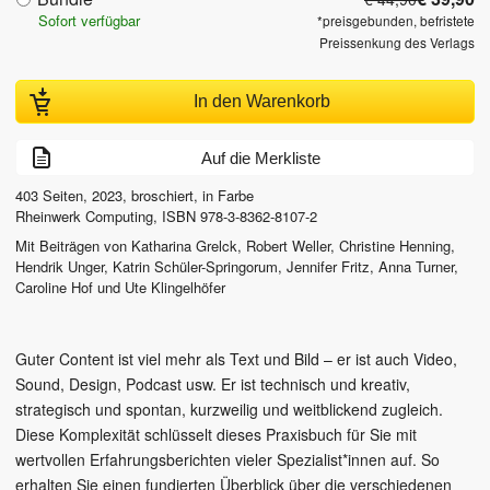
Sofort verfügbar
*preisgebunden, befristete
Preissenkung des Verlags
In den Warenkorb
Auf die Merkliste
403
Seiten,
2023
, broschiert, in Farbe
Rheinwerk Computing
,
ISBN
978-3-8362-8107-2
Mit Beiträgen von
Katharina Grelck
,
Robert Weller
,
Christine Henning
,
Hendrik Unger
,
Katrin Schüler-Springorum
,
Jennifer Fritz
,
Anna Turner
,
Caroline Hof
und
Ute Klingelhöfer
Guter Content ist viel mehr als Text und Bild – er ist auch Video,
Sound, Design, Podcast usw. Er ist technisch und kreativ,
strategisch und spontan, kurzweilig und weitblickend zugleich.
Diese Komplexität schlüsselt dieses Praxisbuch für Sie mit
wertvollen Erfahrungsberichten vieler Spezialist*innen auf. So
erhalten Sie einen fundierten Überblick über die verschiedenen