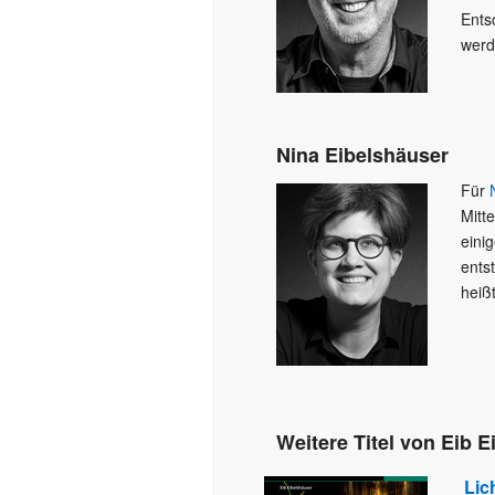
Ents
werd
Nina Eibelshäuser
Für
Mitt
eini
ents
heiß
Weitere Titel von Eib 
Lic