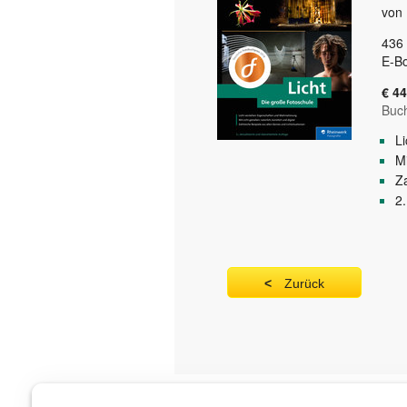
von 
436
E-Bo
€ 44
Buc
L
Mi
Za
2.
Zurück