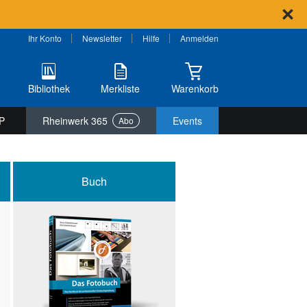
Ihr Konto
Newsletter
Hilfe
Anmelden
Bibliothek
Merkliste
Warenkorb
P
Rheinwerk 365
Events
Abo
Buch