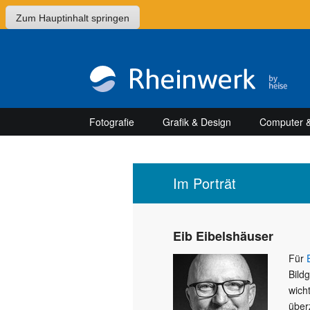
Zum Hauptinhalt springen
Fotografie
Grafik & Design
Computer &
Im Porträt
Eib Eibelshäuser
Für
Bild
wich
über