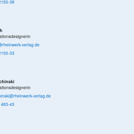
2150-38
ch
tionsdesignerin
h@rheinwerk-verlag.de
2150-33
chinski
tionsdesignerin
hinski@rheinwerk-verlag.de
1483-43