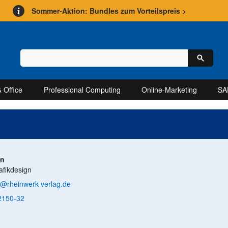
Sommer-Aktion: Bundles zum Vorteilspreis >
 Office
Professional Computing
Online-Marketing
SA
un
afikdesign
n@rheinwerk-verlag.de
2150-32