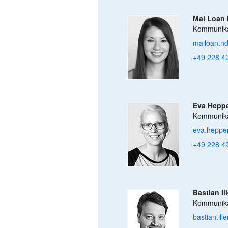
Mai Loan
Kommunika
mailoan.n
+49 228 4
Eva Hepp
Kommunika
eva.heppe
+49 228 4
Bastian Il
Kommunika
bastian.il