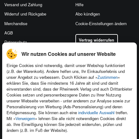
Versand und Zahlung
Hilfe
Widerruf und Rückgabe
Abo kündigen
Merchandise
Cookie-Einstellungen ändern
AGB
Vertrag widerrufen
Datenschutz
Wir nutzen Cookies auf unserer Website
Einige Cookies sind notwendig, damit unser Webshop funktioniert
(z.B. der Warenkorb). Andere helfen uns, Ihr Einkaufserlebnis und
Kontakt
unser Angebot zu verbessern. Durch Klicken auf »
«
Zustimmen
Newsletter
Produktfeedback
erklären Sie, dass Sie mindestens 16 Jahre alt sind und damit
einverstanden sind, dass der Rheinwerk Verlag und auch Drittanbieter
Für Unternehmen
Foreign Rights
Cookies setzen und personenbezogene Daten zu Ihrer Nutzung
Presseservice
Ein Buch schreiben
unserer Webseite verarbeiten - unter anderem zur Analyse sowie zur
Personalisierung von Werbung (Ads-Personalisierung) und deren
Dozentenservice
Erfolgsmessung. Sie können auch eine
treffen.
individuelle Auswahl
Mit »
« lehnen Sie alle nicht notwendigen Cookies direkt
Verweigern
ab. Ihre Einwilligung können Sie jederzeit widerrufen, prüfen und
ändern (z.B. im Fuß der Website).