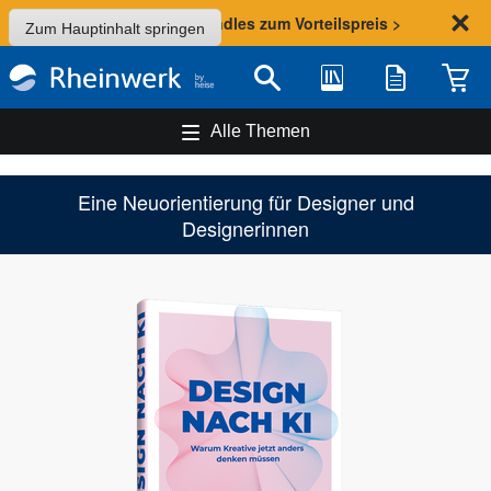
Sommer-Aktion: Bundles zum Vorteilspreis >
Zum Hauptinhalt springen
Bibliothek
Merkliste
Waren
Suche
Alle Themen
Eine Neuorientierung für Designer und
Designerinnen