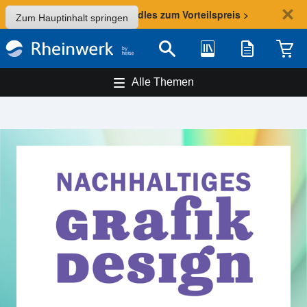
Sommer-Aktion: Bundles zum Vorteilspreis >
Zum Hauptinhalt springen
Bibliothek
Merkliste
Waren
Suche
Alle Themen