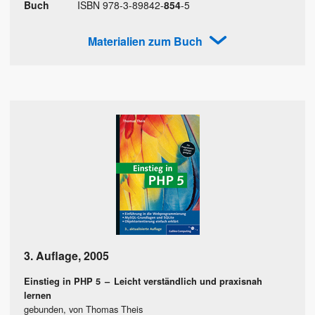
Buch
ISBN
978
-
3
-
89842
-
854
-
5
Materialien zum Buch
3. Auflage
,
2005
Einstieg in PHP 5
–
Leicht verständlich und praxisnah
lernen
gebunden, von Thomas Theis