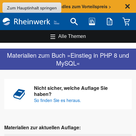
Sommer-Aktion: Bundles zum Vorteilspreis >
Zum Hauptinhalt springen
Bibliothek
Merkliste
Waren
Suche
Alle Themen
Materialien zum Buch »Einstieg in PHP 8 und
MySQL«
Nicht sicher, welche Auflage Sie
haben?
So finden Sie es heraus.
Materialien zur aktuellen Auflage: