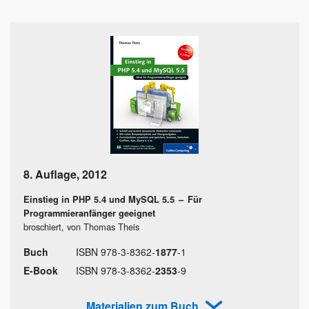
8. Auflage
,
2012
Einstieg in PHP 5.4 und MySQL 5.5
–
Für
Programmieranfänger geeignet
broschiert, von Thomas Theis
Buch
ISBN
978
-
3
-
8362
-
1877
-
1
E-Book
ISBN
978
-
3
-
8362
-
2353
-
9
Materialien zum Buch