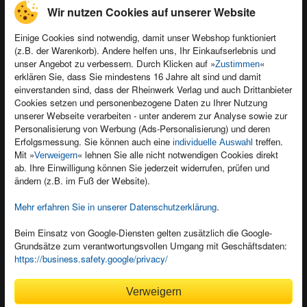
Wir nutzen Cookies auf unserer Website
Einige Cookies sind notwendig, damit unser Webshop funktioniert
(z.B. der Warenkorb). Andere helfen uns, Ihr Einkaufserlebnis und
Kontakt
unser Angebot zu verbessern. Durch Klicken auf »
«
Zustimmen
Newsletter
Produktfeedback
erklären Sie, dass Sie mindestens 16 Jahre alt sind und damit
einverstanden sind, dass der Rheinwerk Verlag und auch Drittanbieter
Für Unternehmen
Foreign Rights
Cookies setzen und personenbezogene Daten zu Ihrer Nutzung
Presseservice
Ein Buch schreiben
unserer Webseite verarbeiten - unter anderem zur Analyse sowie zur
Personalisierung von Werbung (Ads-Personalisierung) und deren
Dozentenservice
Erfolgsmessung. Sie können auch eine
treffen.
individuelle Auswahl
Mit »
« lehnen Sie alle nicht notwendigen Cookies direkt
Verweigern
ab. Ihre Einwilligung können Sie jederzeit widerrufen, prüfen und
ändern (z.B. im Fuß der Website).
Mehr erfahren Sie in unserer Datenschutzerklärung
.
Kundenservice
Wir sind gerne für Sie da!
Beim Einsatz von Google-Diensten gelten zusätzlich die Google-
service@rheinwerk-verlag.de
Grundsätze zum verantwortungsvollen Umgang mit Geschäftsdaten:
https://business.safety.google/privacy/
Bequem zahlen
Verweigern