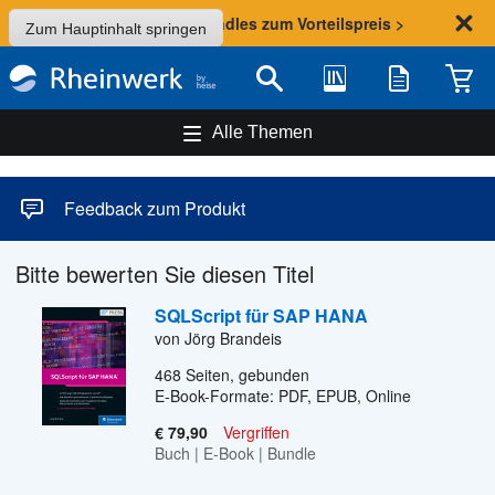
Sommer-Aktion: Bundles zum Vorteilspreis >
Zum Hauptinhalt springen
Bibliothek
Merkliste
Waren
Suche
Alle Themen
Feedback zum Produkt
Bitte bewerten Sie diesen Titel
SQLScript für SAP HANA
von Jörg Brandeis
468
Seiten, gebunden
E-Book-Formate: PDF, EPUB, Online
€ 79,90
Vergriffen
Buch
|
E-Book
|
Bundle