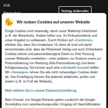
AGB
Vertrag widerrufen
Datenschutz
Wir nutzen Cookies auf unserer Website
Einige Cookies sind notwendig, damit unser Webshop funktioniert
(z.B. der Warenkorb). Andere helfen uns, Ihr Einkaufserlebnis und
Kontakt
unser Angebot zu verbessern. Durch Klicken auf »
«
Zustimmen
Newsletter
Produktfeedback
erklären Sie, dass Sie mindestens 16 Jahre alt sind und damit
einverstanden sind, dass der Rheinwerk Verlag und auch Drittanbieter
Für Unternehmen
Foreign Rights
Cookies setzen und personenbezogene Daten zu Ihrer Nutzung
Presseservice
Ein Buch schreiben
unserer Webseite verarbeiten - unter anderem zur Analyse sowie zur
Personalisierung von Werbung (Ads-Personalisierung) und deren
Dozentenservice
Erfolgsmessung. Sie können auch eine
treffen.
individuelle Auswahl
Mit »
« lehnen Sie alle nicht notwendigen Cookies direkt
Verweigern
ab. Ihre Einwilligung können Sie jederzeit widerrufen, prüfen und
ändern (z.B. im Fuß der Website).
Mehr erfahren Sie in unserer Datenschutzerklärung
.
Kundenservice
Wir sind gerne für Sie da!
Beim Einsatz von Google-Diensten gelten zusätzlich die Google-
service@rheinwerk-verlag.de
Grundsätze zum verantwortungsvollen Umgang mit Geschäftsdaten: