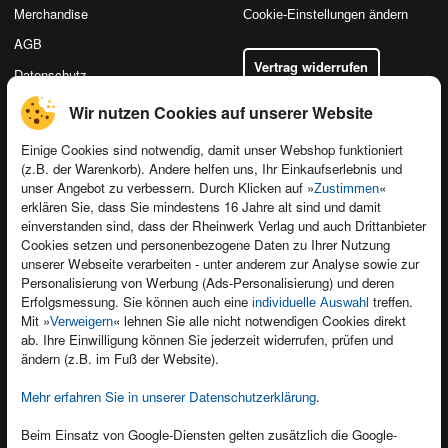
Merchandise
Cookie-Einstellungen ändern
AGB
Vertrag widerrufen
Datenschutz
Wir nutzen Cookies auf unserer Website
Einige Cookies sind notwendig, damit unser Webshop funktioniert
(z.B. der Warenkorb). Andere helfen uns, Ihr Einkaufserlebnis und
Kontakt
unser Angebot zu verbessern. Durch Klicken auf »
«
Zustimmen
Newsletter
Produktfeedback
erklären Sie, dass Sie mindestens 16 Jahre alt sind und damit
einverstanden sind, dass der Rheinwerk Verlag und auch Drittanbieter
Für Unternehmen
Foreign Rights
Cookies setzen und personenbezogene Daten zu Ihrer Nutzung
Presseservice
Ein Buch schreiben
unserer Webseite verarbeiten - unter anderem zur Analyse sowie zur
Personalisierung von Werbung (Ads-Personalisierung) und deren
Dozentenservice
Erfolgsmessung. Sie können auch eine
treffen.
individuelle Auswahl
Mit »
« lehnen Sie alle nicht notwendigen Cookies direkt
Verweigern
ab. Ihre Einwilligung können Sie jederzeit widerrufen, prüfen und
ändern (z.B. im Fuß der Website).
Mehr erfahren Sie in unserer Datenschutzerklärung
.
Kundenservice
Wir sind gerne für Sie da!
Beim Einsatz von Google-Diensten gelten zusätzlich die Google-