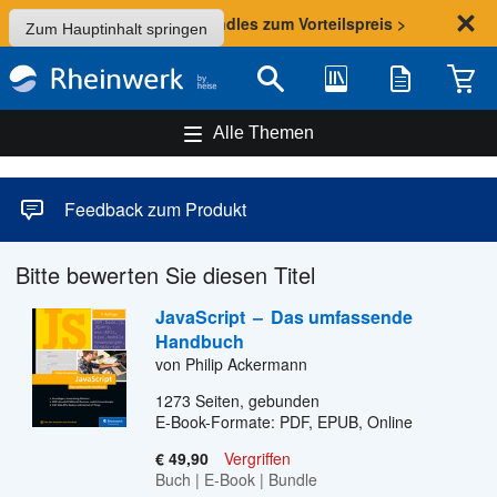
Sommer-Aktion: Bundles zum Vorteilspreis >
Zum Hauptinhalt springen
Bibliothek
Merkliste
Waren
Suche
Alle Themen
Feedback zum Produkt
Bitte bewerten Sie diesen Titel
JavaScript
–
Das umfassende
Handbuch
von Philip Ackermann
1273
Seiten, gebunden
E-Book-Formate: PDF, EPUB, Online
€ 49,90
Vergriffen
Buch
|
E-Book
|
Bundle