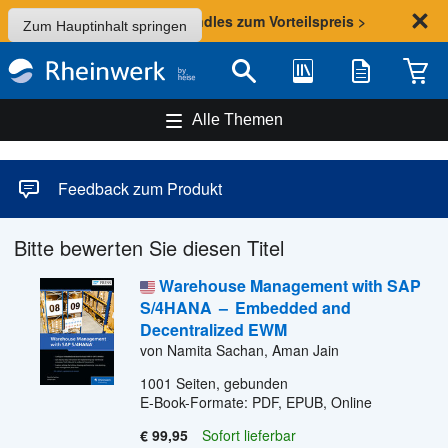
Sommer-Aktion: Bundles zum Vorteilspreis >
Zum Hauptinhalt springen
Bibliothek
Merkliste
Waren
Suche
Alle Themen
Feedback zum Produkt
Bitte bewerten Sie diesen Titel
Warehouse Management with SAP
S/4HANA
–
Embedded and
Decentralized EWM
von Namita Sachan, Aman Jain
1001
Seiten, gebunden
E-Book-Formate: PDF, EPUB, Online
€ 99,95
Sofort lieferbar