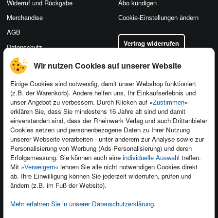
Widerruf und Rückgabe
Abo kündigen
Merchandise
Cookie-Einstellungen ändern
AGB
Vertrag widerrufen
Datenschutz
Wir nutzen Cookies auf unserer Website
Einige Cookies sind notwendig, damit unser Webshop funktioniert
(z.B. der Warenkorb). Andere helfen uns, Ihr Einkaufserlebnis und
Kontakt
unser Angebot zu verbessern. Durch Klicken auf »
«
Zustimmen
Newsletter
Produktfeedback
erklären Sie, dass Sie mindestens 16 Jahre alt sind und damit
einverstanden sind, dass der Rheinwerk Verlag und auch Drittanbieter
Für Unternehmen
Foreign Rights
Cookies setzen und personenbezogene Daten zu Ihrer Nutzung
Presseservice
Ein Buch schreiben
unserer Webseite verarbeiten - unter anderem zur Analyse sowie zur
Personalisierung von Werbung (Ads-Personalisierung) und deren
Dozentenservice
Erfolgsmessung. Sie können auch eine
treffen.
individuelle Auswahl
Mit »
« lehnen Sie alle nicht notwendigen Cookies direkt
Verweigern
ab. Ihre Einwilligung können Sie jederzeit widerrufen, prüfen und
ändern (z.B. im Fuß der Website).
Mehr erfahren Sie in unserer Datenschutzerklärung
.
Kundenservice