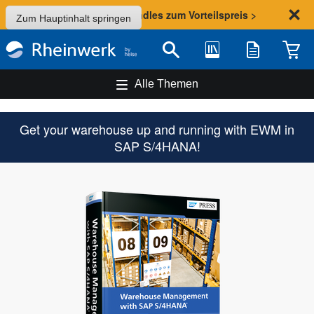
Sommer-Aktion: Bundles zum Vorteilspreis >
Zum Hauptinhalt springen
Bibliothek
Merkliste
Waren
Suche
Alle Themen
Get your warehouse up and running with EWM in
SAP S/4HANA!