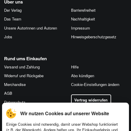
Über uns
Der Verlag
Barrierefreiheit
Das Team
Nachhaltigkeit
Unsere Autorinnen und Autoren
Impressum
Jobs
Hinweis­geber­schutz­gesetz
Rund ums Einkaufen
Versand und Zahlung
Hilfe
Widerruf und Rückgabe
Abo kündigen
Merchandise
Cookie-Einstellungen ändern
AGB
Vertrag widerrufen
Datenschutz
Wir nutzen Cookies auf unserer Website
Einige Cookies sind notwendig, damit unser Webshop funktioniert
(z.B. der Warenkorb). Andere helfen uns, Ihr Einkaufserlebnis und
Kontakt