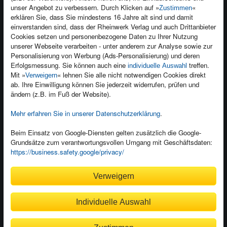
unser Angebot zu verbessern. Durch Klicken auf »
«
Zustimmen
Newsletter
Produktfeedback
erklären Sie, dass Sie mindestens 16 Jahre alt sind und damit
einverstanden sind, dass der Rheinwerk Verlag und auch Drittanbieter
Für Unternehmen
Foreign Rights
Cookies setzen und personenbezogene Daten zu Ihrer Nutzung
Presseservice
Ein Buch schreiben
unserer Webseite verarbeiten - unter anderem zur Analyse sowie zur
Personalisierung von Werbung (Ads-Personalisierung) und deren
Dozentenservice
Erfolgsmessung. Sie können auch eine
treffen.
individuelle Auswahl
Mit »
« lehnen Sie alle nicht notwendigen Cookies direkt
Verweigern
ab. Ihre Einwilligung können Sie jederzeit widerrufen, prüfen und
ändern (z.B. im Fuß der Website).
Mehr erfahren Sie in unserer Datenschutzerklärung
.
Kundenservice
Wir sind gerne für Sie da!
Beim Einsatz von Google-Diensten gelten zusätzlich die Google-
service@rheinwerk-verlag.de
Grundsätze zum verantwortungsvollen Umgang mit Geschäftsdaten:
https://business.safety.google/privacy/
Bequem zahlen
Verweigern
Individuelle Auswahl
Rechnung
Bankeinzug