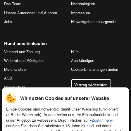
Das Team
Nachhaltigkeit
Unsere Autorinnen und Autoren
Impressum
Jobs
Hinweis­geber­schutz­gesetz
Rund ums Einkaufen
Versand und Zahlung
Hilfe
Widerruf und Rückgabe
Abo kündigen
Merchandise
Cookie-Einstellungen ändern
AGB
Vertrag widerrufen
Datenschutz
Wir nutzen Cookies auf unserer Website
Einige Cookies sind notwendig, damit unser Webshop funktioniert
(z.B. der Warenkorb). Andere helfen uns, Ihr Einkaufserlebnis und
Kontakt
unser Angebot zu verbessern. Durch Klicken auf »
«
Zustimmen
Newsletter
Produktfeedback
erklären Sie, dass Sie mindestens 16 Jahre alt sind und damit