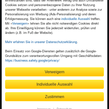
einverstanden sind, dass der Rheinwerk Verlag und auch Drittanbieter
Für Unternehmen
Foreign Rights
Cookies setzen und personenbezogene Daten zu Ihrer Nutzung
Presseservice
Ein Buch schreiben
unserer Webseite verarbeiten - unter anderem zur Analyse sowie zur
Personalisierung von Werbung (Ads-Personalisierung) und deren
Dozentenservice
Erfolgsmessung. Sie können auch eine
treffen.
individuelle Auswahl
Mit »
« lehnen Sie alle nicht notwendigen Cookies direkt
Verweigern
ab. Ihre Einwilligung können Sie jederzeit widerrufen, prüfen und
ändern (z.B. im Fuß der Website).
Mehr erfahren Sie in unserer Datenschutzerklärung
.
Kundenservice
Wir sind gerne für Sie da!
Beim Einsatz von Google-Diensten gelten zusätzlich die Google-
service@rheinwerk-verlag.de
Grundsätze zum verantwortungsvollen Umgang mit Geschäftsdaten:
https://business.safety.google/privacy/
Bequem zahlen
Verweigern
Individuelle Auswahl
Rechnung
Bankeinzug
Zustimmen
© 2026
Rheinwerk Verlag GmbH
Impressum
|
Datenschutz