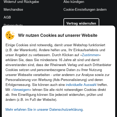
Widerruf und Rückgabe
Abo kündigen
Merchandise
Cookie-Einstellungen ändern
AGB
Vertrag widerrufen
Datenschutz
Wir nutzen Cookies auf unserer Website
Einige Cookies sind notwendig, damit unser Webshop funktioniert
(z.B. der Warenkorb). Andere helfen uns, Ihr Einkaufserlebnis und
Kontakt
unser Angebot zu verbessern. Durch Klicken auf »
«
Zustimmen
Newsletter
Produktfeedback
erklären Sie, dass Sie mindestens 16 Jahre alt sind und damit
einverstanden sind, dass der Rheinwerk Verlag und auch Drittanbieter
Für Unternehmen
Foreign Rights
Cookies setzen und personenbezogene Daten zu Ihrer Nutzung
Presseservice
Ein Buch schreiben
unserer Webseite verarbeiten - unter anderem zur Analyse sowie zur
Personalisierung von Werbung (Ads-Personalisierung) und deren
Dozentenservice
Erfolgsmessung. Sie können auch eine
treffen.
individuelle Auswahl
Mit »
« lehnen Sie alle nicht notwendigen Cookies direkt
Verweigern
ab. Ihre Einwilligung können Sie jederzeit widerrufen, prüfen und
ändern (z.B. im Fuß der Website).
Mehr erfahren Sie in unserer Datenschutzerklärung
.
Kundenservice