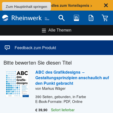
Sommer-Aktion: Bundles zum Vorteilspreis >
Zum Hauptinhalt springen
Bibliothek
Merkliste
Waren
Suche
Alle Themen
Feedback zum Produkt
Bitte bewerten Sie diesen Titel
ABC des Grafikdesigns
–
Gestaltungsprinzipien anschaulich auf
den Punkt gebracht
von Markus Wäger
390
Seiten, gebunden, in Farbe
E-Book-Formate: PDF, Online
€ 39,90
Sofort lieferbar