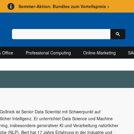
Sommer-Aktion: Bundles zum Vorteilspreis >
 Office
Professional Computing
Online-Marketing
SA
 Gollnick ist Senior Data Scientist mit Schwerpunkt auf
tlicher Intelligenz. Er unterrichtet Data Science und Machine
ning, insbesondere generativer KI und Verarbeitung natürlicher
che (NLP). Bert hat 17 Jahre Erfahrung in der Industrie und