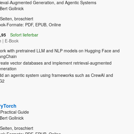
ieval-Augmented Generation, and Agentic Systems
Bert Gollnick
Seiten, broschiert
ook-Formate: PDF, EPUB, Online
,95
Sofort lieferbar
h
|
E-Book
ork with pretrained LLM and NLP models on Hugging Face and
angChain
reate vector databases and implement retrieval-augmented
eneration
dd an agentic system using frameworks such as CrewAI and
G2
PyTorch
Practical Guide
Bert Gollnick
Seiten, broschiert