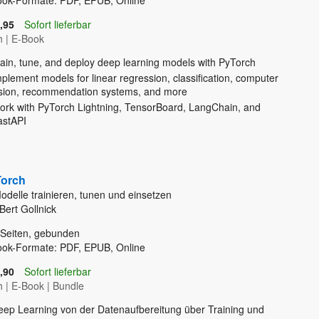
ook-Formate: PDF, EPUB, Online
,95
Sofort lieferbar
h
|
E-Book
rain, tune, and deploy deep learning models with PyTorch
plement models for linear regression, classification, computer
ision, recommendation systems, and more
ork with PyTorch Lightning, TensorBoard, LangChain, and
astAPI
orch
odelle trainieren, tunen und einsetzen
Bert Gollnick
Seiten, gebunden
ook-Formate: PDF, EPUB, Online
,90
Sofort lieferbar
h
|
E-Book
|
Bundle
eep Learning von der Datenaufbereitung über Training und