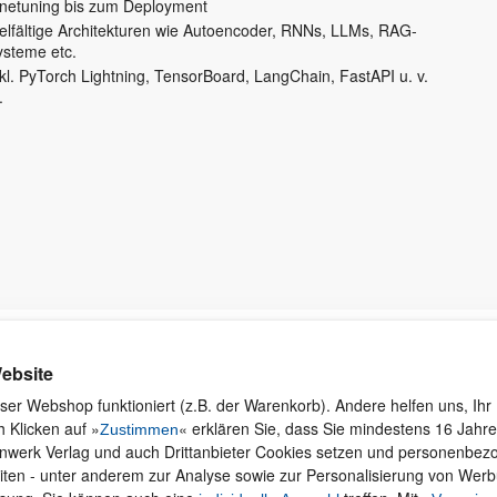
inetuning bis zum Deployment
ielfältige Architekturen wie Autoencoder, RNNs, LLMs, RAG-
ysteme etc.
kl. PyTorch Lightning, TensorBoard, LangChain, FastAPI u. v.
.
Kontakt
Rund ums Einkaufen
Ku
ebsite
Wi
Newsletter
Versand und Zahlung
ser Webshop funktioniert (z.B. der Warenkorb). Andere helfen uns, Ihr 
se
 Klicken auf »
« erklären Sie, dass Sie mindestens 16 Jahre 
Für Unternehmen
Widerruf und Rückgabe
Zustimmen
inwerk Verlag und auch Drittanbieter Cookies setzen und personenbe
Presseservice
Merchandise
iten - unter anderem zur Analyse sowie zur Personalisierung von Wer
Dozentenservice
AGB