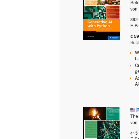
Retr
von 
392
E-B
€ 59
Buc
W
L
C
g
A
A
The 
von 
415