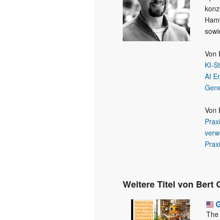
konz
Hamb
sowi
Von 
KI-S
AI E
Gene
Von 
Prax
verw
Prax
Weitere Titel von Bert 
G
The 