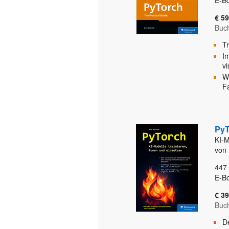
E-B
€ 59
Buc
T
Im
v
W
F
PyT
KI-M
von 
447
E-B
€ 39
Buc
D