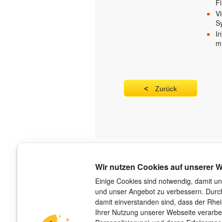
F
V
S
In
m
Zurück
Über uns
Wir nutzen Cookies auf unserer W
Der Verlag
Einige Cookies sind notwendig, damit un
und unser Angebot zu verbessern. Durch
Das Team
damit einverstanden sind, dass der Rhe
Unsere Autorinnen und Autoren
Ihrer Nutzung unserer Webseite verarbe
Jobs