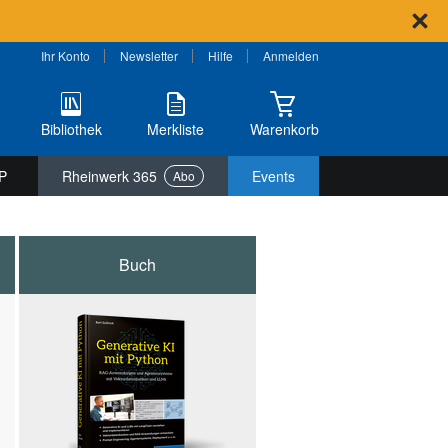
Ihr Konto
Newsletter
Hilfe
Anmelden
Bibliothek
Merkliste
Warenkorb
P
Rheinwerk 365
Events
Abo
Buch