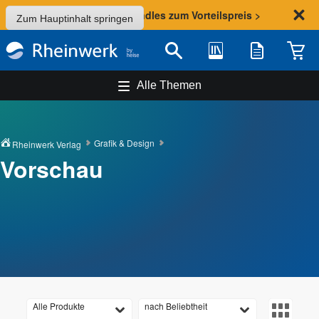
Sommer-Aktion: Bundles zum Vorteilspreis >
Zum Hauptinhalt springen
Bibliothek
Merkliste
Waren
Suche
Alle Themen
Grafik & Design
Rheinwerk Verlag
Vorschau
Alle Produkte
nach Beliebtheit