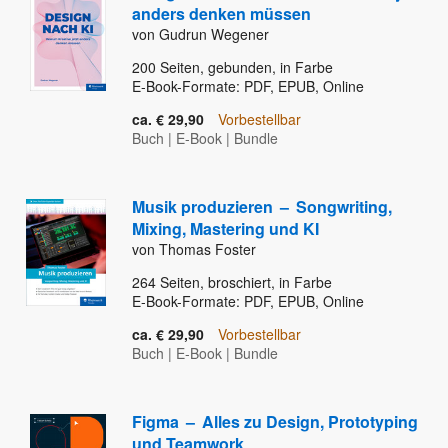
anders denken müssen
von Gudrun Wegener
200
Seiten, gebunden, in Farbe
E-Book-Formate: PDF, EPUB, Online
ca. € 29,90
Vorbestellbar
Buch
|
E-Book
|
Bundle
Musik produzieren
–
Songwriting,
Mixing, Mastering und KI
von Thomas Foster
264
Seiten, broschiert, in Farbe
E-Book-Formate: PDF, EPUB, Online
ca. € 29,90
Vorbestellbar
Buch
|
E-Book
|
Bundle
Figma
–
Alles zu Design, Prototyping
und Teamwork