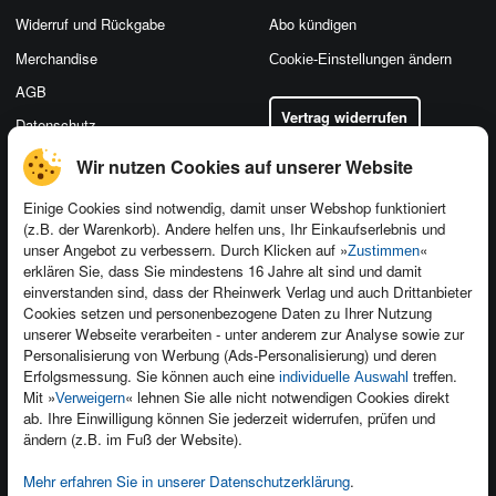
Widerruf und Rückgabe
Abo kündigen
Merchandise
Cookie-Einstellungen ändern
AGB
Vertrag widerrufen
Datenschutz
Wir nutzen Cookies auf unserer Website
Einige Cookies sind notwendig, damit unser Webshop funktioniert
(z.B. der Warenkorb). Andere helfen uns, Ihr Einkaufserlebnis und
Kontakt
unser Angebot zu verbessern. Durch Klicken auf »
«
Zustimmen
Newsletter
Produktfeedback
erklären Sie, dass Sie mindestens 16 Jahre alt sind und damit
einverstanden sind, dass der Rheinwerk Verlag und auch Drittanbieter
Für Unternehmen
Foreign Rights
Cookies setzen und personenbezogene Daten zu Ihrer Nutzung
Presseservice
Ein Buch schreiben
unserer Webseite verarbeiten - unter anderem zur Analyse sowie zur
Personalisierung von Werbung (Ads-Personalisierung) und deren
Dozentenservice
Erfolgsmessung. Sie können auch eine
treffen.
individuelle Auswahl
Mit »
« lehnen Sie alle nicht notwendigen Cookies direkt
Verweigern
ab. Ihre Einwilligung können Sie jederzeit widerrufen, prüfen und
ändern (z.B. im Fuß der Website).
Mehr erfahren Sie in unserer Datenschutzerklärung
.
Kundenservice