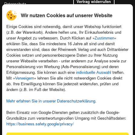
Vertrag widerrufen
Datenschutz
Wir nutzen Cookies auf unserer Website
Einige Cookies sind notwendig, damit unser Webshop funktioniert
(z.B. der Warenkorb). Andere helfen uns, Ihr Einkaufserlebnis und
Kontakt
unser Angebot zu verbessern. Durch Klicken auf »
«
Zustimmen
Newsletter
Produktfeedback
erklären Sie, dass Sie mindestens 16 Jahre alt sind und damit
einverstanden sind, dass der Rheinwerk Verlag und auch Drittanbieter
Für Unternehmen
Foreign Rights
Cookies setzen und personenbezogene Daten zu Ihrer Nutzung
Presseservice
Ein Buch schreiben
unserer Webseite verarbeiten - unter anderem zur Analyse sowie zur
Personalisierung von Werbung (Ads-Personalisierung) und deren
Dozentenservice
Erfolgsmessung. Sie können auch eine
treffen.
individuelle Auswahl
Mit »
« lehnen Sie alle nicht notwendigen Cookies direkt
Verweigern
ab. Ihre Einwilligung können Sie jederzeit widerrufen, prüfen und
ändern (z.B. im Fuß der Website).
Mehr erfahren Sie in unserer Datenschutzerklärung
.
Kundenservice
Wir sind gerne für Sie da!
Beim Einsatz von Google-Diensten gelten zusätzlich die Google-
service@rheinwerk-verlag.de
Grundsätze zum verantwortungsvollen Umgang mit Geschäftsdaten:
https://business.safety.google/privacy/