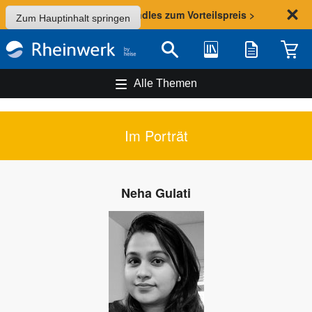
Sommer-Aktion: Bundles zum Vorteilspreis >
Zum Hauptinhalt springen
Bibliothek
Merkliste
Waren
Suche
Alle Themen
Im Porträt
Neha Gulati