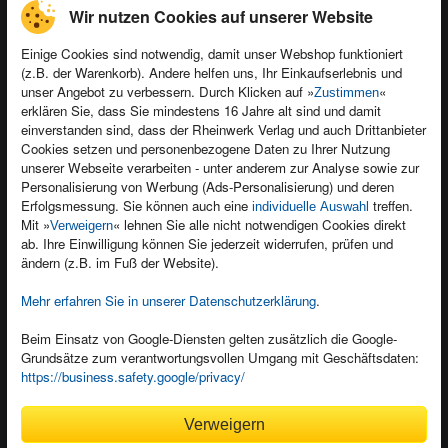
Wir nutzen Cookies auf unserer Website
Einige Cookies sind notwendig, damit unser Webshop funktioniert
(z.B. der Warenkorb). Andere helfen uns, Ihr Einkaufserlebnis und
Kontakt
unser Angebot zu verbessern. Durch Klicken auf »
«
Zustimmen
Newsletter
Produktfeedback
erklären Sie, dass Sie mindestens 16 Jahre alt sind und damit
einverstanden sind, dass der Rheinwerk Verlag und auch Drittanbieter
Für Unternehmen
Foreign Rights
Cookies setzen und personenbezogene Daten zu Ihrer Nutzung
Presseservice
Ein Buch schreiben
unserer Webseite verarbeiten - unter anderem zur Analyse sowie zur
Personalisierung von Werbung (Ads-Personalisierung) und deren
Dozentenservice
Erfolgsmessung. Sie können auch eine
treffen.
individuelle Auswahl
Mit »
« lehnen Sie alle nicht notwendigen Cookies direkt
Verweigern
ab. Ihre Einwilligung können Sie jederzeit widerrufen, prüfen und
ändern (z.B. im Fuß der Website).
Mehr erfahren Sie in unserer Datenschutzerklärung
.
Kundenservice
Wir sind gerne für Sie da!
Beim Einsatz von Google-Diensten gelten zusätzlich die Google-
service@rheinwerk-verlag.de
Grundsätze zum verantwortungsvollen Umgang mit Geschäftsdaten:
https://business.safety.google/privacy/
Bequem zahlen
Verweigern