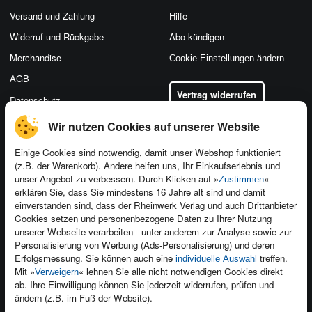
Versand und Zahlung
Hilfe
Widerruf und Rückgabe
Abo kündigen
Merchandise
Cookie-Einstellungen ändern
AGB
Vertrag widerrufen
Datenschutz
Wir nutzen Cookies auf unserer Website
Einige Cookies sind notwendig, damit unser Webshop funktioniert
(z.B. der Warenkorb). Andere helfen uns, Ihr Einkaufserlebnis und
Kontakt
unser Angebot zu verbessern. Durch Klicken auf »
«
Zustimmen
Newsletter
Produktfeedback
erklären Sie, dass Sie mindestens 16 Jahre alt sind und damit
einverstanden sind, dass der Rheinwerk Verlag und auch Drittanbieter
Für Unternehmen
Foreign Rights
Cookies setzen und personenbezogene Daten zu Ihrer Nutzung
Presseservice
Ein Buch schreiben
unserer Webseite verarbeiten - unter anderem zur Analyse sowie zur
Personalisierung von Werbung (Ads-Personalisierung) und deren
Dozentenservice
Erfolgsmessung. Sie können auch eine
treffen.
individuelle Auswahl
Mit »
« lehnen Sie alle nicht notwendigen Cookies direkt
Verweigern
ab. Ihre Einwilligung können Sie jederzeit widerrufen, prüfen und
ändern (z.B. im Fuß der Website).