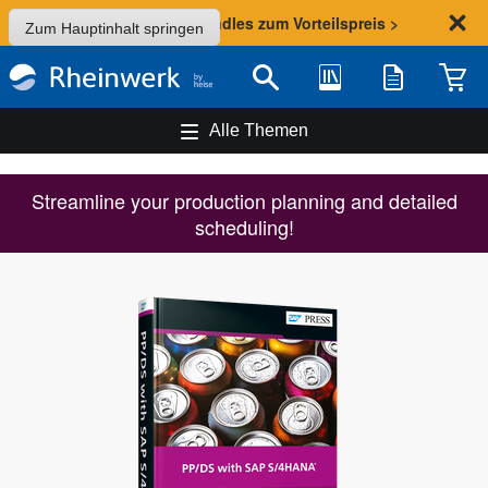
Sommer-Aktion: Bundles zum Vorteilspreis >
Zum Hauptinhalt springen
Bibliothek
Merkliste
Waren
Suche
Alle Themen
Streamline your production planning and detailed
scheduling!