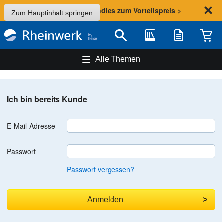
Sommer-Aktion: Bundles zum Vorteilspreis >
Zum Hauptinhalt springen
Bibliothek
Merkliste
Waren
Suche
Alle Themen
Ich bin bereits Kunde
E-Mail-Adresse
Passwort
Passwort vergessen?
Anmelden