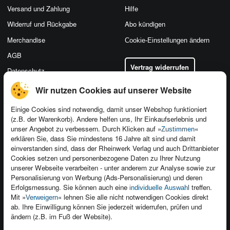
Versand und Zahlung
Hilfe
Widerruf und Rückgabe
Abo kündigen
Merchandise
Cookie-Einstellungen ändern
AGB
Vertrag widerrufen
Datenschutz
Wir nutzen Cookies auf unserer Website
Einige Cookies sind notwendig, damit unser Webshop funktioniert
(z.B. der Warenkorb). Andere helfen uns, Ihr Einkaufserlebnis und
Kontakt
unser Angebot zu verbessern. Durch Klicken auf »
«
Zustimmen
Newsletter
Produktfeedback
erklären Sie, dass Sie mindestens 16 Jahre alt sind und damit
einverstanden sind, dass der Rheinwerk Verlag und auch Drittanbieter
Für Unternehmen
Foreign Rights
Cookies setzen und personenbezogene Daten zu Ihrer Nutzung
Presseservice
Ein Buch schreiben
unserer Webseite verarbeiten - unter anderem zur Analyse sowie zur
Personalisierung von Werbung (Ads-Personalisierung) und deren
Dozentenservice
Erfolgsmessung. Sie können auch eine
treffen.
individuelle Auswahl
Mit »
« lehnen Sie alle nicht notwendigen Cookies direkt
Verweigern
ab. Ihre Einwilligung können Sie jederzeit widerrufen, prüfen und
ändern (z.B. im Fuß der Website).