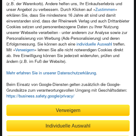
(z.B. der Warenkorb). Andere helfen uns, Ihr Einkaufserlebnis und
Kontakt
unser Angebot zu verbessern. Durch Klicken auf »
«
Zustimmen
Newsletter
Produktfeedback
erklären Sie, dass Sie mindestens 16 Jahre alt sind und damit
einverstanden sind, dass der Rheinwerk Verlag und auch Drittanbieter
Für Unternehmen
Foreign Rights
Cookies setzen und personenbezogene Daten zu Ihrer Nutzung
Presseservice
Ein Buch schreiben
unserer Webseite verarbeiten - unter anderem zur Analyse sowie zur
Personalisierung von Werbung (Ads-Personalisierung) und deren
Dozentenservice
Erfolgsmessung. Sie können auch eine
treffen.
individuelle Auswahl
Mit »
« lehnen Sie alle nicht notwendigen Cookies direkt
Verweigern
ab. Ihre Einwilligung können Sie jederzeit widerrufen, prüfen und
ändern (z.B. im Fuß der Website).
Mehr erfahren Sie in unserer Datenschutzerklärung
.
Kundenservice
Wir sind gerne für Sie da!
Beim Einsatz von Google-Diensten gelten zusätzlich die Google-
service@rheinwerk-verlag.de
Grundsätze zum verantwortungsvollen Umgang mit Geschäftsdaten:
https://business.safety.google/privacy/
Bequem zahlen
Verweigern
Individuelle Auswahl
Rechnung
Bankeinzug