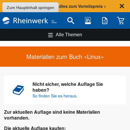
Sommer-Aktion: Bundles zum Vorteilspreis >
Zum Hauptinhalt springen
Bibliothek
Merkliste
Waren
Suche
Alle Themen
Materialien zum Buch »Linux«
Nicht sicher, welche Auflage Sie
haben?
So finden Sie es heraus.
Zur aktuellen Auflage sind keine Materialien
vorhanden.
Die aktuelle Auflage kaufen: