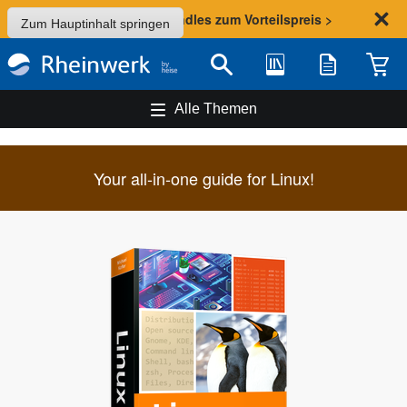
Sommer-Aktion: Bundles zum Vorteilspreis >
Zum Hauptinhalt springen
Bibliothek
Merkliste
Waren
Suche
Alle Themen
Your all-in-one guide for Linux!