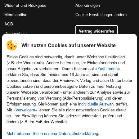
Widerruf und Rückgabe
Abo kündigen
Merchandise
Cookie-Einstellungen ändern
AGB
Vertrag widerrufen
Datenschutz
Wir nutzen Cookies auf unserer Website
Einige Cookies sind notwendig, damit unser Webshop funktioniert
(z.B. der Warenkorb). Andere helfen uns, Ihr Einkaufserlebnis und
Kontakt
unser Angebot zu verbessern. Durch Klicken auf »
«
Zustimmen
Newsletter
Produktfeedback
erklären Sie, dass Sie mindestens 16 Jahre alt sind und damit
einverstanden sind, dass der Rheinwerk Verlag und auch Drittanbieter
Für Unternehmen
Foreign Rights
Cookies setzen und personenbezogene Daten zu Ihrer Nutzung
Presseservice
Ein Buch schreiben
unserer Webseite verarbeiten - unter anderem zur Analyse sowie zur
Personalisierung von Werbung (Ads-Personalisierung) und deren
Dozentenservice
Erfolgsmessung. Sie können auch eine
treffen.
individuelle Auswahl
Mit »
« lehnen Sie alle nicht notwendigen Cookies direkt
Verweigern
ab. Ihre Einwilligung können Sie jederzeit widerrufen, prüfen und
ändern (z.B. im Fuß der Website).
Mehr erfahren Sie in unserer Datenschutzerklärung
.
Kundenservice