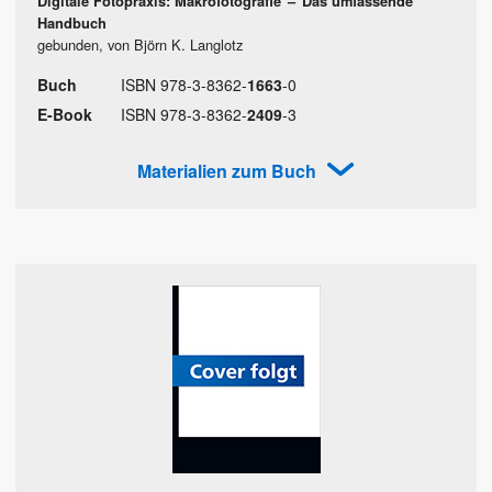
Digitale Fotopraxis: Makrofotografie
–
Das umfassende
Handbuch
gebunden, von Björn K. Langlotz
Buch
ISBN
978
-
3
-
8362
-
1663
-
0
E-Book
ISBN
978
-
3
-
8362
-
2409
-
3
Materialien zum Buch