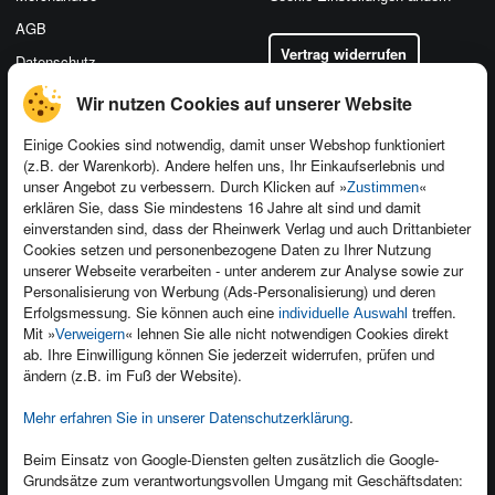
AGB
Vertrag widerrufen
Datenschutz
Wir nutzen Cookies auf unserer Website
Einige Cookies sind notwendig, damit unser Webshop funktioniert
(z.B. der Warenkorb). Andere helfen uns, Ihr Einkaufserlebnis und
Kontakt
unser Angebot zu verbessern. Durch Klicken auf »
«
Zustimmen
Newsletter
Produktfeedback
erklären Sie, dass Sie mindestens 16 Jahre alt sind und damit
einverstanden sind, dass der Rheinwerk Verlag und auch Drittanbieter
Für Unternehmen
Foreign Rights
Cookies setzen und personenbezogene Daten zu Ihrer Nutzung
Presseservice
Ein Buch schreiben
unserer Webseite verarbeiten - unter anderem zur Analyse sowie zur
Personalisierung von Werbung (Ads-Personalisierung) und deren
Dozentenservice
Erfolgsmessung. Sie können auch eine
treffen.
individuelle Auswahl
Mit »
« lehnen Sie alle nicht notwendigen Cookies direkt
Verweigern
ab. Ihre Einwilligung können Sie jederzeit widerrufen, prüfen und
ändern (z.B. im Fuß der Website).
Mehr erfahren Sie in unserer Datenschutzerklärung
.
Kundenservice
Wir sind gerne für Sie da!
Beim Einsatz von Google-Diensten gelten zusätzlich die Google-
service@rheinwerk-verlag.de
Grundsätze zum verantwortungsvollen Umgang mit Geschäftsdaten: